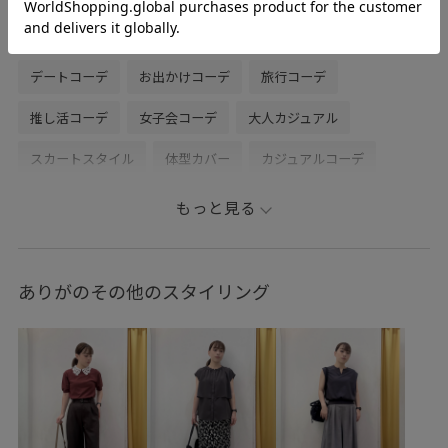
2BUY10%OFF対象商品
初夏コーデ
夏コーデ
デートコーデ
お出かけコーデ
旅行コーデ
推し活コーデ
女子会コーデ
大人カジュアル
スカートスタイル
体型カバー
カジュアルコーデ
フェミニンコーデ
シンプルコーデ
きれいめコーデ
もっと見る
ROPÉ PICNIC
ウェーブ
ブルべ冬
敏感
トップス
シャツ/ブラウス
スカート
バッグ
ショルダーバッグ
ありがのその他のスタイリング
シューズ
サンダル
GDC16190
GDH16230
GIA16190
GIX16020
26mother'sday
26SS10
26SS10r
26SS15
26SS20
26SS20dp
26SSceremony
26SSRPgoods
RP26SS