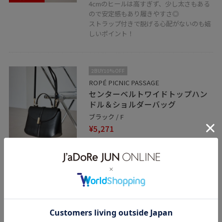
4cmのヒールは高すぎず、少し太さもある
ので安定感もあり履きやすさ◎
ストラップ付きで脱げる心配がないのも嬉
しいポイント！
2BUY10%OFF
ROPÉ PICNIC PASSAGE
センターベルトワイドトップハン
ドル＆ショルダーバッグ
ブラック / F
¥5,271
20%OFF
レビュー
シンプルなデザインで、キレイめなシーン
から休日のお出かけまでオンオフ兼用で使
える万能バッグ。
ミドルサイズで収納力も◯
関連タグ