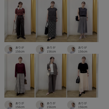
機能的
清涼感
知的
立体的
耐久性
肌離れが良い
華やか
薄手
都会的
長財布
限定カラー
ありが
ありが
ありが
156cm
156cm
156cm
ありが
ありが
ありが
156cm
156cm
156cm