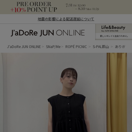
地震の影響による配送遅延について
新しいキレイと出合うために。
J'aDoRe JUN ONLINE（ジャドール ジュ
ン オンライン）
J'aDoRe JUN ONLINE
SNaP/Me
ROPÉ PICNIC
S-PAL郡山
ありが