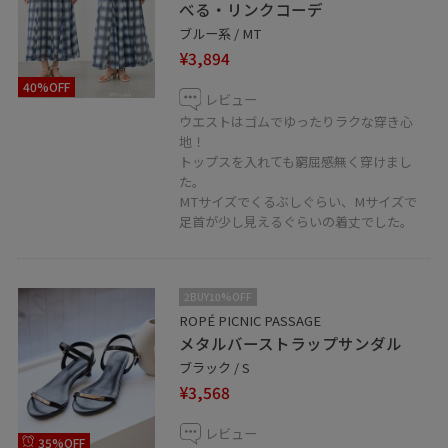
べる・リンクコーデ
ブルー系 / MT
¥3,894
40%OFF
レビュー
ウエストはゴムでゆったりラクな穿き心
地！
トップスを入れても窮屈感無く穿けまし
た。
MTサイズでくるぶしぐらい、Mサイズで
足首が少し見えるぐらいの着丈でした。
2BUY10%OFF
ROPÉ PICNIC PASSAGE
メタルバーストラップサンダル
ブラック / S
¥3,568
レビュー
35%OFF