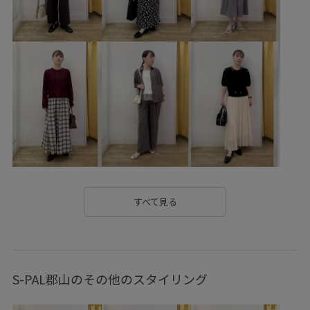
RP26SSceremony
RP26SS_goods
WEB限定
Web限定カラー
オケージョン
カジュアル
キャミワンピース
シアー
シアー素材
シボ感
シワ感
ジャケット
スッキリ
セットアップ
タック
チェック柄
チノパン
デイリーで活躍
ドライ
ナイロン
ナチュラル
ニット
ノースリーブ
パンプス
フレアスカート
すべて見る
フレンチスリーブ
プルオーバー
ベルト
ベーシック
ペプラム
ポリエステル
ポリエステル100%
リネン
S-PAL郡山のその他のスタイリング
リネン素材
ローファー
ワンピース
上品
取り外し可能
幅広
快適
日傘
柔らかな雰囲気