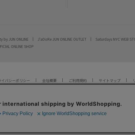
ty by JUN ONLINE
J'aDoRe JUN ONLINE OUTLET
Saturdays NYC WEB S
FICIAL ONLINE SHOP
ライバシーポリシー
会社概要
ご利用規約
サイトマップ
YOU ARE CULTURE.
© JUN CO.,LTD. ALL RIGHTS RESERVED.