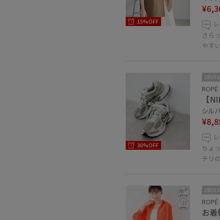
¥6,3
15%OFF
レ
さら
やす
2BUY
ROPÉ 
【NI
シルバー
¥8,8
レ
30%OFF
ちょ
チリ
2BUY
ROPÉ 
お着