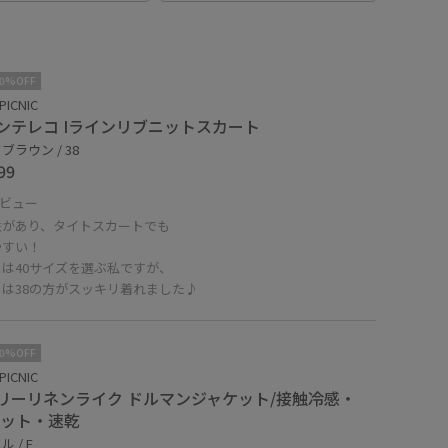
10%OFF
PICNIC
ンテレコ Iラインリブニットスカート
ブラウン / 38
99
ビュー
性があり、タイトスカートでも
やすい！
は40サイズを選ぶ私ですが、
らは38の方がスッキリ着れました♪
10%OFF
PICNIC
リーリネンライク ドルマンジャケット/接触冷感・
カット・速乾
 / F