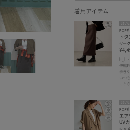
着用アイテム
2BUY
ROPÉ 
トタ
ダーク
¥4,4
レ
伸縮
歩き
いつも
こち
2BUY
ROPÉ 
エア
UV
キャメル