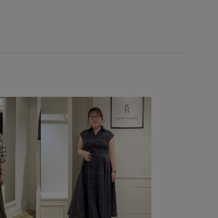
スウェット
スタンドフリル
ストリート感
商品
タイツ
テレコ素材
デニム合わせ
ドライ
ニット
ニットスカート
ニット素材
バランスが良い
ニン
フリル
フリーサイズ
フーディー
ブラウス
ル
メタリック
メッシュ
ランニング
レトロ
伸縮性
冷んやり
大人っぽい
幅広
快適
清涼感
秋冬
綿素材
耐久性
肌離れが良い
薄手
透け感
通気性