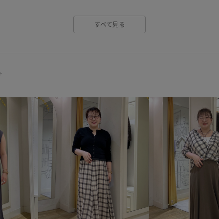
シアー素材
シャツ
ジレ
すべて見る
スリット
セットアップ対象
ドライタッチ
ナチュラル
パンツ
パンプス
フェミ
グ
ブーツ
ベーシック
ボイ
ワイドデニム
ワイドパンツ
抜け感
接触冷感
撚糸
胸ポケット
落ち着いた色