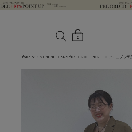
0
J'aDoRe JUN ONLINE
SNaP/Me
ROPÉ PICNIC
アミュプラザ