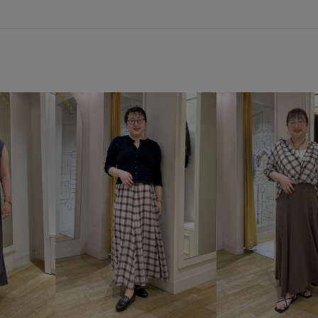
GDV16220
GIA46010
1
25awRPbottoms
26mother'
26SS20
26SS20dp
26S
26SS_エアリーリネンライク
2BUY10%OFF対象商品
2WA
Iラインシルエット
NIKE
RP26SS_goods
RP26SS
UVカット
Wshoes_pickup
こなれ感
さりげないアクセ
オフィス
オフィスカジュア
キャミソール
コットン