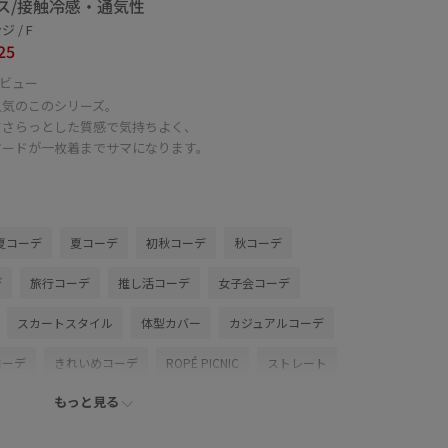
ス/接触冷感・通気性
 / F
25
ビュー
人気のこのシリーズ。
てさらっとした質感で気持ちよく、
ヤードが一枚着までサマになります。
夏コーデ
夏コーデ
初秋コーデ
秋コーデ
デ
旅行コーデ
推し活コーデ
女子会コーデ
スカートスタイル
体型カバー
カジュアルコーデ
コーデ
きれいめコーデ
ROPÉ PICNIC
ストレート
もっと見る
シャツ/ブラウス
ジャケット/アウター
ート
シューズ
スニーカー
GDC55240
GDH16500