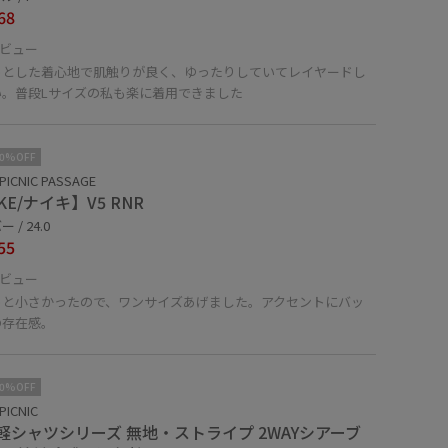
68
ビュー
っとした着心地で肌触りが良く、ゆったりしていてレイヤードし
い。普段Lサイズの私も楽に着用できました
10%OFF
PICNIC PASSAGE
KE/ナイキ】V5 RNR
 / 24.0
55
ビュー
っと小さかったので、ワンサイズあげました。アクセントにバッ
の存在感。
10%OFF
PICNIC
軽シャツシリーズ 無地・ストライプ 2WAYシアーブ