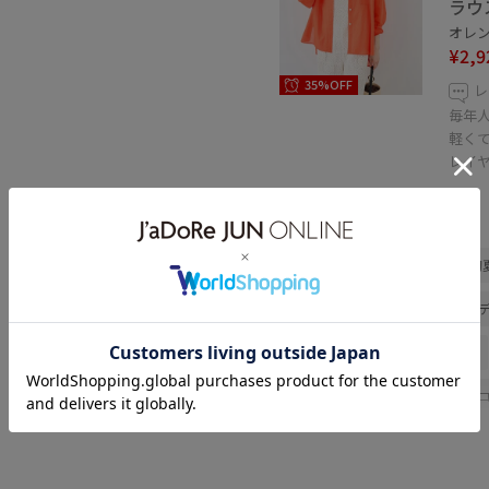
ラウ
オレンジ
¥2,9
35%OFF
レ
毎年
軽く
レイ
関連タグ
初春コーデ
春コーデ
初
デートコーデ
お出かけコー
大人カジュアル
レイヤード
フェミニンコーデ
シンプル
イエベ春
混合
トップス
テーラードジャケット
スカ