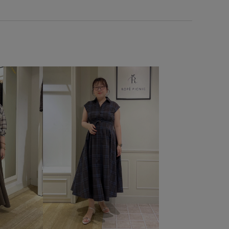
枚でも着れる
25AW20
25AWbottoms
sday
26RPUVCARE
26SS10
26SS10r
26SS15
SRPgoods
26SSRPジャケット
26SSお着軽シャツ
26SSエアリーリネンライク
Yで使える
BIGシルエット
blouse_pickup
RP25AW_Iline
RP25aw買い足しボトム
RP26SS
着映えトップス
RPspecialprice_pick
shoes_pickup
Y2K
お気に入りアイテム_pickup
きちんと感
ント
ちゃんとプラスかわいい保証
イージーパンツ
ル
オフショルダー
カシュクール
カジュアル
サイズ調整
サステナブル
シアー
シアー感