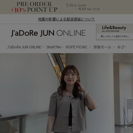
地震の影響による配送遅延について
新しいキレイと出合うために。
J'aDoRe JUN ONLINE（ジャドール ジュ
ン オンライン）
J'aDoRe JUN ONLINE
SNaP/Me
ROPÉ PICNIC
京阪モール
おざっき