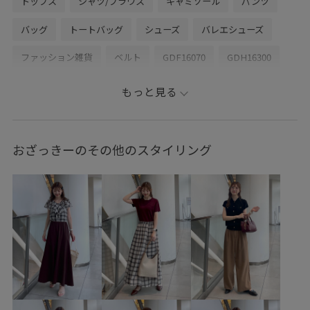
トップス
シャツ/ブラウス
キャミソール
パンツ
バッグ
トートバッグ
シューズ
バレエシューズ
ファッション雑貨
ベルト
GDF16070
GDH16300
GDS16300
GIA16030
GIW16000
GIX16100
もっと見る
26mother'sday
26RPUVCARE
26SS10
26SS10r
26SS15
26SS20
26SS20dp
26SSceremony
おざっきーのその他のスタイリング
26SSlightouter_4
26SSRPgoods
26SS_ドライタッチリネンライク
26SSリネンライクドライタッチ
2BUY10%OFF対象商品
2WAYで使える
RP26SS
RP26SSceremony
RP26SS_goods
RP26SSインナー
きちんと感