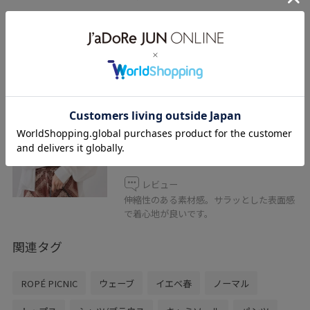
レビュー
コーディネートのワンポイントに。
2BUY10%OFF
ROPÉ PICNIC
キャミソール/接触冷感・抗菌防臭
ダークブラウン / F
¥3,498
レビュー
伸縮性のある素材感。サラッとした表面感
で着心地が良いです。
関連タグ
ROPÉ PICNIC
ウェーブ
イエベ春
ノーマル