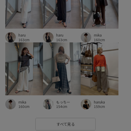
接触冷感
旅行
滑らかな質感
爽やか
秋冬
細めのベルト
締め付けない
肌触りが良い
haru
mika
軽くて柔らかい
長財布
防臭効果
靴
高見え
haru
163cm
160cm
163cm
haruka
mika
もっちー
159cm
160cm
154cm
すべて見る