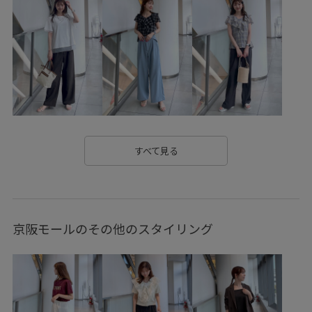
きれいめ
しっかりカバー
アジャスター付き
イージーパンツ
エレガント
オフィス
カジュアル
カジュアルすぎない
カーディガン
クーポン対象商品
ゴールドの金具
シボ感
シャツ
シワになりにくい
ジーンズ
スカート
スクエアトゥ
スクエアネック
スタイリッシュ
ストラップ
ストレッチ性
すべて見る
セットアップ
セットアップ対象商品
デコルテライン
ハリ感
フィット感
フリーサイズ
ブランドロゴ
京阪モールのその他のスタイリング
ヘルシー
ベーシック
リラックス感
ワンピース
上品
下着
丸みのあるフォルム
仕事
伸縮性
光沢感
冷んやり
合わせやすい
型崩れしにくい
履きやすい
幅広
快適
抗菌防臭
抜け感