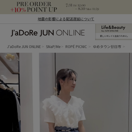
地震の影響による配送遅延について
新しいキレイと出合うために。
J'aDoRe JUN ONLINE（ジャドール ジュ
ン オンライン）
J'aDoRe JUN ONLINE
SNaP/Me
ROPÉ PICNIC
ゆめタウン廿日市
ぱ