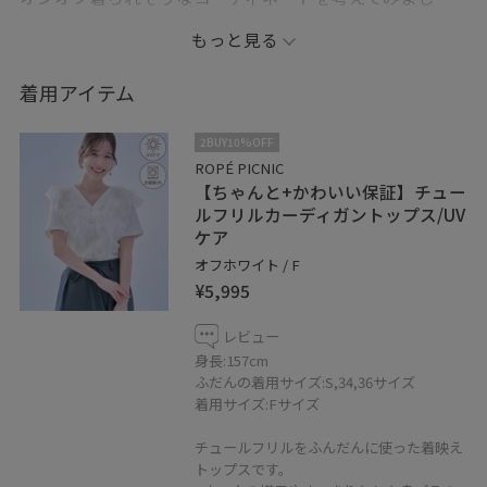
た。
もっと見る
甘めなトップスですが、Vネックの襟元や五分袖でスッキ
着用アイテム
リしたシルエットなので合わせ方次第で大人っぽい印象
に変わります。
2BUY10%OFF
ROPÉ PICNIC
【ちゃんと+かわいい保証】チュー
ほどよい艶感がきれいなワイドパンツは、ラップ風で綺
ルフリルカーディガントップス/UV
麗めな印象ながらゆったりデザインで動きやすいです。
ケア
ベルトを付属の共布紐に変えるだけでリラックス感が出
オフホワイト / F
ます。
¥5,995
バッグやシューズをきちんと感あるアイテムに差し替え
レビュー
身長:157cm
ると、オフィスカジュアル仕様に。
ふだんの着用サイズ:S,34,36サイズ
バッグにつけているスカーフをヘアアレンジに使っても
着用サイズ:Fサイズ
可愛いと思います。
チュールフリルをふんだんに使った着映え
トップスです。
どこか1アイテム変えるだけで印象がガラリと変わるトッ