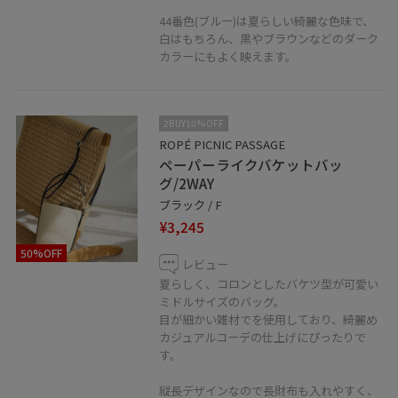
44番色(ブルー)は夏らしい綺麗な色味で、
白はもちろん、黒やブラウンなどのダーク
カラーにもよく映えます。
2BUY10%OFF
ROPÉ PICNIC PASSAGE
ペーパーライクバケットバッ
グ/2WAY
ブラック / F
¥3,245
50%OFF
レビュー
夏らしく、コロンとしたバケツ型が可愛い
ミドルサイズのバッグ。
目が細かい雑材でを使用しており、綺麗め
カジュアルコーデの仕上げにぴったりで
す。
縦長デザインなので長財布も入れやすく、