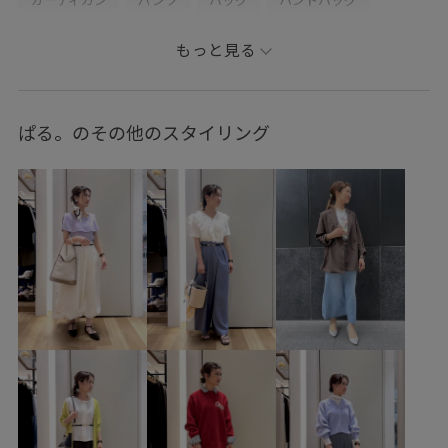
ファッション雑貨
ベルト
財布/小物
もっと見る
バンダナ/スカーフ
GDK16180
GDS16160
GIN26010
GIW16000
GIX16190
1枚でも着れる
26mother'sday
ぱる。のその他のスタイリング
26SS10
26SS10r
26SS15
26SS20
26SS20dp
2BUY10%OFF対象商品
RP26SS
RP26SS_goods
RP26SS着映えトップス
UVケア
Vネック
きれいめ
こなれ感
ちゃんとプラスかわいい保証
イラスト
エレガント
オフィス
カジュアル
カジュアルすぎない
カットソー
コットン
コントラスト
コーディネートの主役
ゴム仕様
サイズ調整
サスティナブル
サステナブル
サンダル