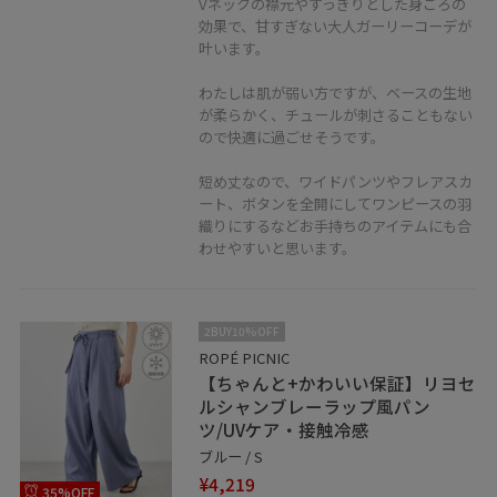
Vネックの襟元やすっきりとした身ごろの
プスだと思うので、ぜひ色々なコーディネートを楽しん
効果で、甘すぎない大人ガーリーコーデが
で貰いたいです！
叶います。
わたしは肌が弱い方ですが、ベースの生地
が柔らかく、チュールが刺さることもない
ので快適に過ごせそうです。
短め丈なので、ワイドパンツやフレアスカ
ート、ボタンを全開にしてワンピースの羽
織りにするなどお手持ちのアイテムにも合
わせやすいと思います。
2BUY10%OFF
ROPÉ PICNIC
【ちゃんと+かわいい保証】リヨセ
ルシャンブレーラップ風パン
ツ/UVケア・接触冷感
ブルー / S
¥4,219
35%OFF