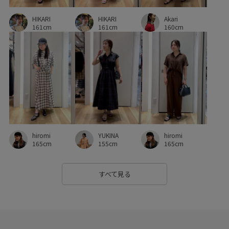
Akari
軽快
HIKARI
都会的
重ね着に重宝
HIKARI
高級感
160cm
161cm
161cm
YUKINA
hiromi
hiromi
155cm
165cm
165cm
すべて見る