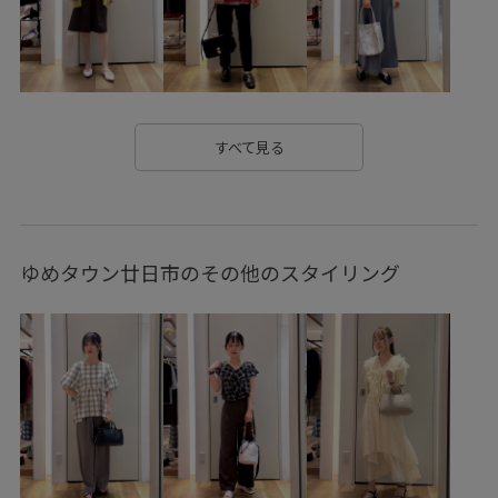
シャツ
シンプルコーデ
スカート
スカーフ
スッキリ
ストレッチ性
セットアップ
ダウン
チノパン
チュール
トレンド感
ナイロン
ニット
すべて見る
バランスが良い
バルーンスカート
パール
ビスチェ
ビスチェ風
フリル
ヘアアレンジ
ベーシック
ゆめタウン廿日市のその他のスタイリング
ポリエステル
メリハリ
リネン
リブ
リラックス感
ワンピース
上品
伸縮性
光沢感
冷んやり
合わせやすい
安定感
小物
快適
接触冷感
日傘
機能素材
涼しげ
清涼感
異素材ドッキング
知的
細めのベルト
肌馴染が良い
脚長効果
華やか
落ち感
薄手
見た目以上の収納