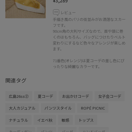
¥3,289
レビュー
手描き風のパリの街並みがお洒落なスカー
フです。
90cm角の大判サイズなので、首や頭に巻
くのはもちろん、バッグにつけたりベルト
変わりにするなど色々なアレンジが楽しめ
ます。
71番色(オレンジ)は夏コーデの差し色にぴ
ったりな綺麗なカラーです。
関連タグ
広島26ss②
夏コーデ
お出かけコーデ
女子会コーデ
大人カジュアル
パンツスタイル
ROPÉ PICNIC
ナチュラル
イエベ秋
敏感
トップス
カーディガン
パンツ
バッグ
ハンドバッグ