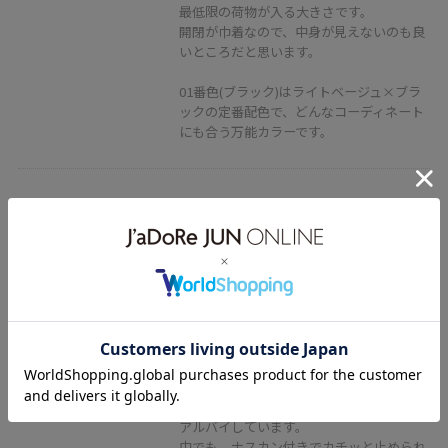
最低限の荷物が入る大きさです。
開閉が巾着なので、中身が見えないのも良
いところだと思います。
01番色(ブラック)はライトベージュ×ブラ
ックの定番配色で、どんなコーディネート
にも合う万能カラーです。
2BUY10%OFF
ROPÉ PICNIC PASSAGE
10mmフックバックルスライドベ
ルト
ブラック / F
¥2,970
レビュー
ロペピクニックのスライド式ベルトは本当
に優秀で使いやすく、新作が出るたびにリ
アルバイしています。
中でも、ナスカン付きでカチッと止められ