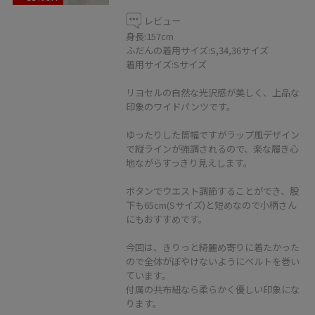
レビュー
身長:157cm
ふだんの着用サイズ:S,34,36サイズ
着用サイズ:Sサイズ
リヨセルの自然な光沢感が美しく、上品な
印象のワイドパンツです。
ゆったりした筒幅ですがラップ風デザイン
で縦ラインが強調されるので、楽な履き心
地ながらすっきり見えします。
ボタンでウエスト調節することができ、股
下も65cm(Sサイズ)と短めなので小柄さん
にもおすすめです。
今回は、きりっと綺麗め寄りに着たかった
ので全体がぼやけないようにベルトを巻い
ています。
付属の共布紐なら柔らかく優しい印象にな
ります。