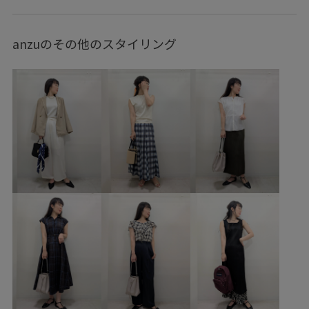
Tシャツ/カットソー
ジャケット/アウター
テーラードジャケット
パンツ
バッグ
ハンドバッグ
anzuのその他のスタイリング
シューズ
ローファー
帽子
キャップ
GDM16460
GDS16220
GDV16230
GIA16200
GIU36000
GIX16190
26RPUVCARE
26SSRPgoods
26SSRP_HARUTA
26SSRPジャケット
26SSRP羽織り
26SS_エアリーリネンライク
26SSエアリーリネンライク
Exclusive_GW
ROPÉPICNIC_TIMESALE
RP26SS
RP26SS_goods
RP_champion別注
RP_TS0526
Tシャツ
きれいめ
こなれ感
さりげないアクセント
ちゃんとプラスかわいい保証
ゆったり
アメカジ