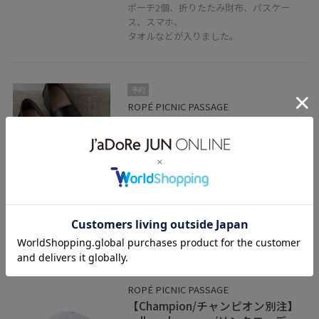
ポーチ2個、折りたたみ財布、パスケー
ス、スマホ、
タオルなどが入りました。
予約
ROPÉ PICNIC PASSAGE
ROPE' PICNIC PASSAGE byHARUTA
メタルモチーフローファー
ブラック / 24.0
¥6,490
レビュー
とても柔らかい合皮で履きやすいです！
足の指が大きめの私でも楽に履けました。
ROPÉ PICNIC PASSAGE
【Champion/チャンピオン別注】