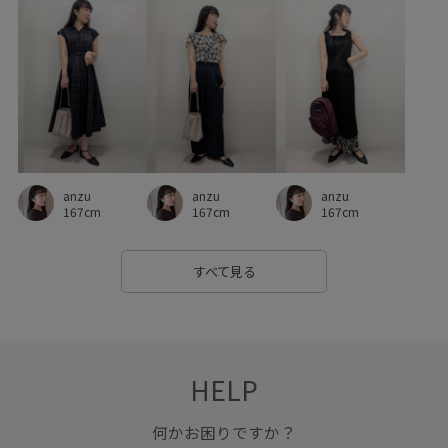
ヴィンテージ感
上品
伸縮性
別注
別注アイテム
大人カジュアル
天竺
女性らしさ
安定感
定番
小物
幅広
抜け感
日傘
旬の着こなし
柔らかい素材
異素材ドッキング
痛くなりにくい
肌馴染が良い
華やか
薄手
見た目以上の収納
anzu
anzu
anzu
親子コーデ
軽快
遊び心がある
都会的
金ボタン
167cm
167cm
167cm
すべて見る
HELP
何かお困りですか？