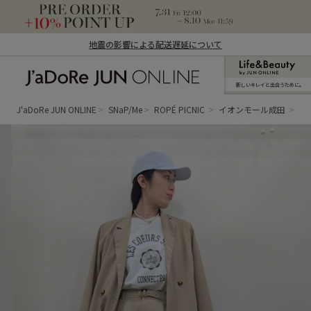
地震の影響による配送遅延について
新しいキレイと出合うために。
J'aDoRe JUN ONLINE（ジャドール ジュ
ン オンライン）
J'aDoRe JUN ONLINE
SNaP/Me
ROPÉ PICNIC
イオンモール成田
an