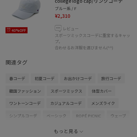
college logo cap/リンクコーデ
ブルー系 / F
¥2,310
レビュー
40%OFF
スポーツミックスコーデに重宝するキャッ
プ。
合わせるお洋服を選びません(^^)
関連タグ
春コーデ
初夏コーデ
お出かけコーデ
旅行コーデ
韓国ファッション
スポーツミックス
体型カバー
ワントーンコーデ
カジュアルコーデ
メンズライク
シンプルコーデ
ベーシック
ROPÉ PICNIC
ウェーブ
イエベ春
混合
高身長
トップス
もっと見る