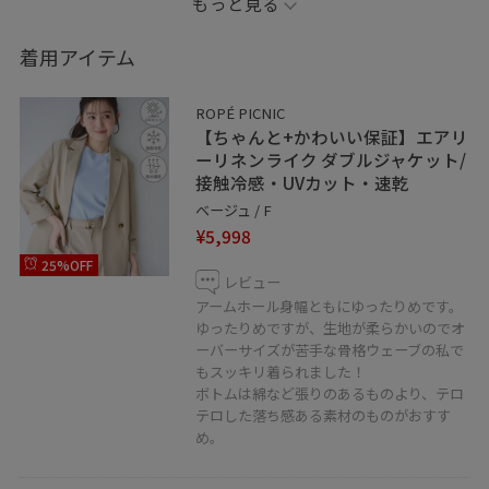
もっと見る
す。
着用アイテム
インスタグラム @kyoko_picnic もやっています♫
着回しや肩幅華奢見え&下半身着痩せコーデも載せてるの
ROPÉ PICNIC
でぜひご覧ください(^^)
【ちゃんと+かわいい保証】エアリ
ーリネンライク ダブルジャケット/
接触冷感・UVカット・速乾
ベージュ / F
¥5,998
25%OFF
レビュー
アームホール身幅ともにゆったりめです。
ゆったりめですが、生地が柔らかいのでオ
ーバーサイズが苦手な骨格ウェーブの私で
もスッキリ着られました！
ボトムは綿など張りのあるものより、テロ
テロした落ち感ある素材のものがおすす
め。