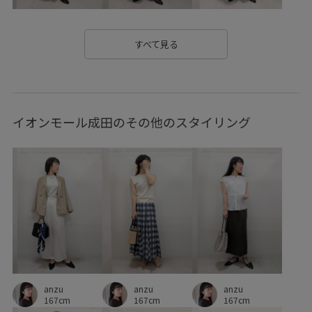
カジュアル
カレッジロゴ
カレッジロゴ_pic26SS
キッズ
コットン
コットン100%
コントラスト
すべて見る
サステナブル
サテン
サンダル
シャツ
ジャケット
スウェット
スカート
ストレスフリー
イオンモール成田のその他のスタイリング
スペシャルアイテム
スポーティ
セットアップ
セットアップ対象商品
ツイル生地
デニムに合わせる
デニムスカート
トレンチコート
トレンド
トレンド感
パール
フレアスリーブ
ベスト
マニッシュ
マーブル
メリハリ
リラックス感
リンクコーデ
ロゴプリント
ロゴ刺繍
anzu
anzu
ロングスカート
ワンピース
ヴィンテージ
anzu
167cm
167cm
167cm