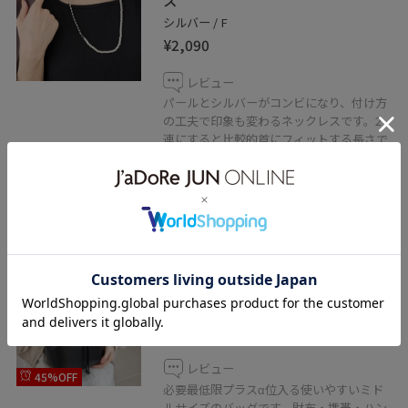
シルバー / F
¥2,090
レビュー
パールとシルバーがコンビになり、付け方
の工夫で印象も変わるネックレスです。2
連にすると比較的首にフィットする長さで
す。ネックレス自体軽いので、負担なく付
けられます。
2BUY10%OFF
ROPÉ PICNIC PASSAGE
2WAYドロストショルダーバッグ
ブラック / F
¥3,020
レビュー
45%OFF
必要最低限プラスα位入る使いやすいミド
ルサイズのバッグです。財布・携帯・ハン