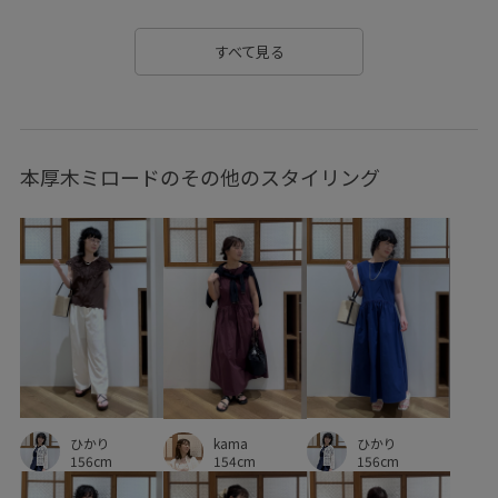
スクエアトゥ
スッキリ
セットアップ
すべて見る
セットアップ対象商品
チェーン
トレンド
ハンドバッグ
バイカラー
パール
フェイクレザー
本厚木ミロードのその他のスタイリング
フリーサイズ
ブルゾン
ペチコート
ペプラム
メッシュ
モダン
ラインがきれい
リラックススタイル
ワントーンコーデ
ワンピース
ヴィンテージ
ヴィンテージ加工
上品
伸縮性
光沢感
取り外し可能
履きやすい
差し色
幅広
日傘
活躍する一着
秋冬
程よい肉感
ひかり
ひかり
穿き心地が良い
細見え
華やか
軽くて柔らかい
kama
156cm
156cm
154cm
透け感
都会的
長財布
靴