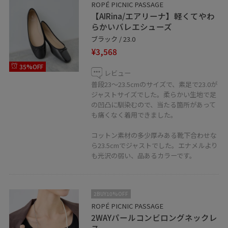
ROPÉ PICNIC PASSAGE
【AIRina/エアリーナ】軽くてやわ
らかいバレエシューズ
ブラック / 23.0
¥3,568
35%OFF
レビュー
普段23〜23.5cmのサイズで、素足で23.0が
ジャストサイズでした。柔らかい生地で足
の凹凸に馴染むので、当たる箇所があって
も痛くなく着用できました。
コットン素材の多少厚みある靴下合わせな
ら23.5cmでジャストでした。エナメルより
も光沢の弱い、品あるカラーです。
2BUY10%OFF
ROPÉ PICNIC PASSAGE
2WAYパールコンビロングネックレ
ス