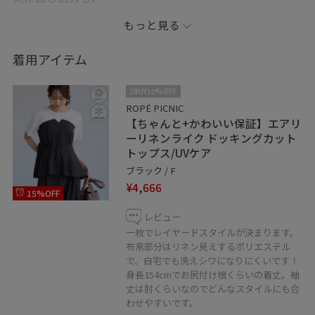
ちゃんとかわいく、そして涼しげにコーデが決まります
もっと見る
♩
着用アイテム
ドッキングトップスにドットのサテンスカートを合わせ
て、
2BUY10%OFF
きれいめに。
ROPÉ PICNIC
【ちゃんと+かわいい保証】エアリ
ーリネンライク ドッキングカット
トップス/UVケア
記載のないアイテム : スタッフ私物
ブラック / F
¥4,666
15%OFF
☑︎♡ボタンでお気に入りに！ お気に入り登録していただ
くと、 気になるコーデや商品がチェックしやすくなりま
レビュー
一枚でレイヤードスタイルが決まります。
す。
布帛部分はリネン見えするポリエステル
で、自宅でも洗えシワになりにくいです！
是非、スタッフのフォローもよろしくお願いします♡
身長154cmでお尻付け根くらいの着丈。袖
丈は肘くらいなのでどんなスタイルにも合
わせやすいです。