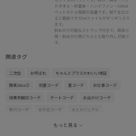
ドタオル・折畳傘・ハンドファン・500ml
ペットボトル程度の容量です。絞りを広げ
ると窮屈ですがA4ファイルがギリギリ入り
ます。
斜めがけ可能なストラップ付きで、肩掛け
用・斜めがけ用どちらとも取り外し可能で
す。
関連タグ
二次会
お呼ばれ
ちゃんとプラスかわいい保証
関東26ss②
初夏コーデ
夏コーデ
お仕事コーデ
授業参観日コーデ
デートコーデ
お出かけコーデ
旅行コーデ
女子会コーデ
大人カジュアル
スカートスタイル
体型カバー
フェミニンコーデ
もっと見る
きれいめコーデ
ROPÉ PICNIC
ウェーブ
低身長