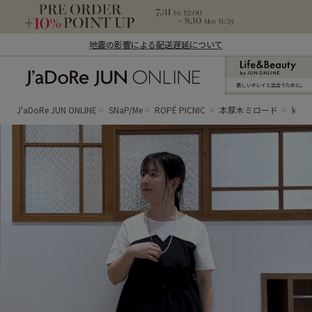
地震の影響による配送遅延について
新しいキレイと出合うために。
J'aDoRe JUN ONLINE（ジャドール ジュ
ン オンライン）
J'aDoRe JUN ONLINE
SNaP/Me
ROPÉ PICNIC
本厚木ミロード
kam