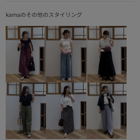
トップス
Tシャツ/カットソー
スカート
バッグ
kamaのその他のスタイリング
ショルダーバッグ
シューズ
バレエシューズ
アクセサリー
ネックレス
GDC16150
GDM16220
GIA16030
GIX16180
GIZ16130
26mother'sday
26RPUVCARE
26SSRPgoods
26SSRPボトム
26SS_エアリーリネンライク
26SSエアリーリネンライク
2WAYで使える
RP26SS
RP26SS_goods
UVカット
UVケア
きちんと感
きれいめ
しっかりカバー
アウター
オールシーズン
カジュアル
カットソー
キャッチー
コントラスト
ゴム仕様
サステナブル
サテン
シンプル
ジャケット
ジーンズ
スカーフ