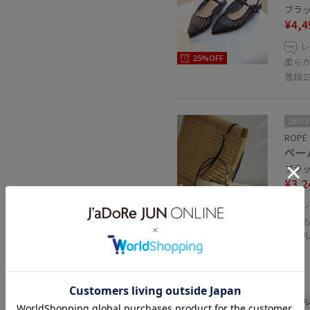
ブラック
¥4,4
レ
25%OFF
柔ら
普段2
2BUY
ROPÉ 
ペー
ブラック
¥3,2
レ
50%OFF
マチ
ショ
関連タグ
ママコーデ
綺麗めカジュア