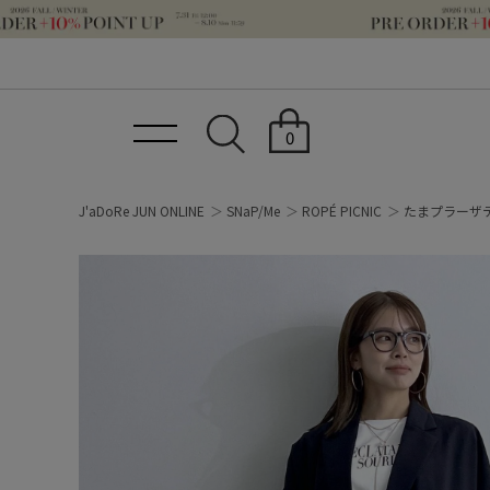
0
J'aDoRe JUN ONLINE
SNaP/Me
ROPÉ PICNIC
たまプラーザ