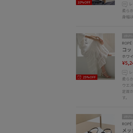
10%OFF
レ
柔ら
身幅
2BUY
ROPÉ 
コッ
ホワイト
¥5,2
レ
25%OFF
柔ら
ウエ
足首
す。
2BUY
ROPÉ 
メッ