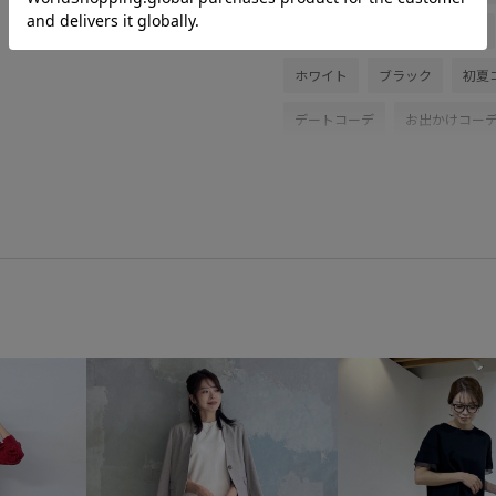
ジャケットコーデ
ネイビー
ホワイト
ブラック
初夏
デートコーデ
お出かけコー
大人カジュアル
スカートス
ベーシック
ROPÉ PICNIC
Tシャツ/カットソー
ジャケッ
パンプス
GDC16110
GD
26SSRPジャケット
26SS
RP26SS着映えトップス
Tシ
オフィスカジュアル
カジュ
クーポン対象商品
サステナ