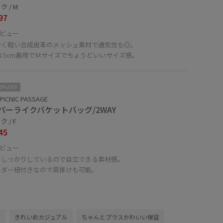
 / M
97
ビュー
かく軽い合成皮革のメッシュ素材で通気性も◎。
3.5cm着用でＭサイズでちょうどいいサイズ感。
10%OFF
PICNIC PASSAGE
パーライクバケットバッグ/2WAY
 / F
45
ビュー
もしっかりしているので自立できる素材感。
ルダー紐付きなので肩掛けも可能。
ル
きれいめカジュアル
ちゃんとプラスかわいい保証