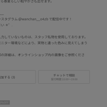
なら春夏らしい軽やかさも出せます。
__
グラム @wanchan__o4zb で配信中です！
 ＊゜.
力していないものは、スタッフ私物を使用しております。
ニター環境などにより、実物と違った色みに見えてしまう
詳細は、オンラインショップ内の画像をご参照くださ
チャットで相談
追加する
(3)
受付時間 10:00〜19:00
10%OFF