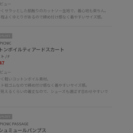
ビュー
かくサラッとした肌触りのカットソー生地で、着心地も楽ちん。
は程よくゆとりがあるので締め付け感なく着やすいサイズ感。
10%OFF
PICNIC
トンボイルティアードスカート
 / F
47
ビュー
かく軽いコットンボイル素材。
スト総ゴムなので締め付け感なく着やすいサイズ感。
が見えるくらいの着丈なので、シューズも選ばず合わせやすいで
10%OFF
PICNIC PASSAGE
シュミュールパンプス