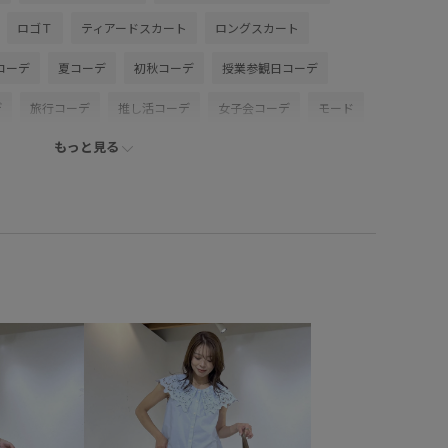
ロゴＴ
ティアードスカート
ロングスカート
コーデ
夏コーデ
初秋コーデ
授業参観日コーデ
デ
旅行コーデ
推し活コーデ
女子会コーデ
モード
もっと見る
タイル
体型カバー
カジュアルコーデ
シンプルコーデ
ナチュラル
イエベ春
乾燥
トップス
ト/アウター
テーラードジャケット
スカート
シューズ
M16320
GDV16220
GIA16080
26RPUVCARE
_エアリーリネンライク
26SSエアリーリネンライク
RP26SS
ャツ
UVカット
Wtops_pickup
オフィス
アル
カジュアルすぎない
カーディガン
ブル
サンダル
ジャケット
スッキリ