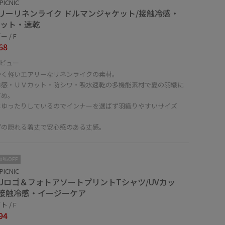
PICNIC
リーリネンライク ドルマンジャケット/接触冷感・
カット・速乾
 / F
68
ビュー
かく軽いエアリーなリネンライクの素材。
冷感・ＵＶカット・防シワ・吸水速乾の多機能素材で夏の羽織に
すめ。
はゆったりしているのでインナーを選ばず羽織りやすいサイズ
プの隠れる着丈で安心感のある丈感。
10%OFF
PICNIC
NUロゴ＆フォトアソートプリントTシャツ/UVカッ
接触冷感・イージーケア
 / F
94