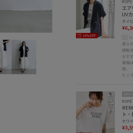
ROPÉ 
エア
UV
ネイビー
¥6,3
15%OFF
レ
柔ら
接触
おす
身幅
感。
ヒッ
2BUY
ROPÉ 
RE
ト・
ホワイト
¥3,5