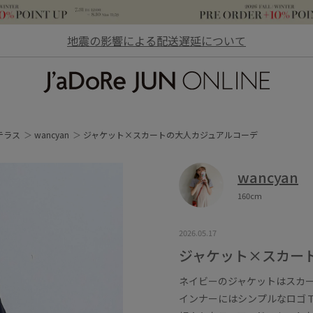
地震の影響による配送遅延について
JaDoRe JUN ONLINE
テラス
wancyan
ジャケット×スカートの大人カジュアルコーデ
wancyan
160cm
2026.05.17
ジャケット×スカー
ネイビーのジャケットはスカ
インナーにはシンプルなロゴ