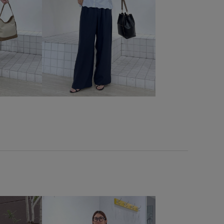
ム合わせ
トレンド
ドライ
パンツ
ブルゾン
ワイドパンツ
上品
伸縮性
冷んやり
定番
快適
接触冷感
機能素材
立体感
落ち着いた色
薄手
都会的