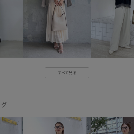
セットアップ対象商品
デニ
メッシュ
メッシュ素材
快適なはき心地
抜け感
軽快
透け感
通気性
すべて見る
ング