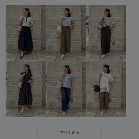
ベルト
財布/小物
バンダナ/スカーフ
アクセサリー
ネックレス
GDL16050
GDM16500
GDS16320
GIN26040
GIW16050
GIX16150
GIZ16020
1枚でも着れる
26mother'sday
26RPUVCARE
26RP_夏のbesthit
26SS10dp
26SS10gs
26SS10r
26SS20dp
26SS20gsr
26SSRP羽織り
26SSエアリーリネンライク
26SS八方映えニット
26SS小柄さんおすすめ
26SS小柄さんエアリーリネンライク
2BUY10%OFF対象商品
2WAYで使える
cahoさんコラボ
mefitBAG
outer_pickup
RP26SS
RP26SS_besthit
RP26SS_goods
RP26SS_lightouter
すべて見る