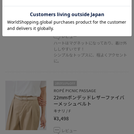
マグネットハートボールドチェー
ンネックレス/2WAY
シルバー / F
¥1,870
レビュー
ハートはマグネットになっており、着け外
ししやすいです！
シンプルなトップスに、程よくアクセント
に。
2BUY10%OFF
ROPÉ PICNIC PASSAGE
22mmボンデッドレザーファイバ
ーメッシュベルト
キナリ / F
¥3,498
レビュー