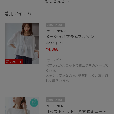
もっと見る
店舗LINEから、お問い合わせや、お取り置きできます✨
着用アイテム
https://lin.ee/4IQH2hz
2BUY10%OFF
ROPÉ PICNIC
メッシュペプラムブルゾン
ホワイト / F
¥4,868
レビュー
25%OFF
ペプラムシルエットで腰回りをカバーして
くれる。
メッシュ素材なので、通気性よく、夏も涼
しく着られます。
2BUY10%OFF
ROPÉ PICNIC
【ベストヒット】八方映えニット