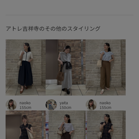
RP26SS_サマーニット
RP26SS着映えトップス
RP26under4200
Tシャツ
UVカット
Vネック
アトレ吉祥寺のその他のスタイリング
Wpickup_items
お手入れしやすい
きちんと感
きれいめ
さりげないアクセント
ちゃんとプラスかわいい保証
ウエストマーク
ウエスト切り替え
オフィス
オフィスカジュアル
カジュアル
カジュアルすぎない
カーディガン
キャミソール
クルーネック
クーポン対象商品
naoko
naoko
yaita
コットン
コントラスト
コーディネートのアクセント
155cm
155cm
150cm
コーディネートの主役
サスティナブル
サステナブル
サロペット
シアー
シボ感
シャツ