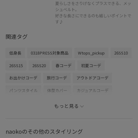
夏らしさをさりげなくプラスできる、メッ
シュベルト。
好きな長さにできるのも嬉しいポイントで
す♪
関連タグ
低身長
0318PRESS対象商品
Wtops_pickup
26SS10
26SS15
26SS20
春コーデ
初夏コーデ
お出かけコーデ
旅行コーデ
アウトドアコーデ
パンツスタイル
体型カバー
カジュアルコーデ
ROPÉ PICNIC
ウェーブ
イエベ春
混合
トップス
もっと見る
ニット/セーター
ジャケット/アウター
ブルゾン
パンツ
バッグ
ショルダーバッグ
ファッション雑貨
naokoのその他のスタイリング