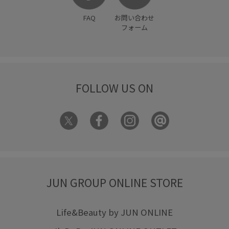
ポケット付き
ポリエステル
ポーチ
マニッシュ
FAQ
お問い合わせ
ミニバッグ
ミニマル
メッシュ
メッシュ素材
フォーム
モダン
モチーフ
リブニット
リラックススタイル
リラックス感
レモン
ロゴデザイン
ワイドパンツ
FOLLOW US ON
ワンショルダー
ワンピース
上品
上質な素材感
主役アイテム
伸縮性
優秀アイテム
冷んやり
切り替え
取り外し可能
夏の機能素材アイテム
大人カジュアル
天然皮革
女性らしさ
差し色
幾何学柄
形がかわいい
快適
快適な着心地
JUN GROUP ONLINE STORE
抜け感
接触冷感
春夏
本革
機能素材
毛玉になりにくい
活躍する一着
涼しげ
Life&Beauty by JUN ONLINE