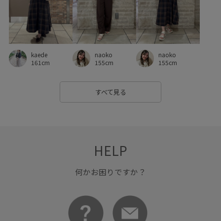
シャツワンピース
ショート丈
シワになりにくい
シンプル
シンプルコーデ
ジップアップ
ジャケット
ジャンパースカート
スカート
スカーフ
スッキリ
naoko
kaede
naoko
ストラップ
ストレスフリー
セット
155cm
161cm
155cm
セットアップ対象商品
チェーン
チノパン
すべて見る
デイリーで活躍
デイリー使い
トレンド感
トートバッグ
ナイロン
ニット
ニット素材
ハリ感
ハーフパンツ
フェイクレザー
フェミニン
HELP
フリーサイズ
フレンチスリーブ
ブラウス
何かお困りですか？
プリントTシャツ
プルオーバー
ベーシック
ベーシックカラー
ペプラム
ボリューム袖
ボーダー