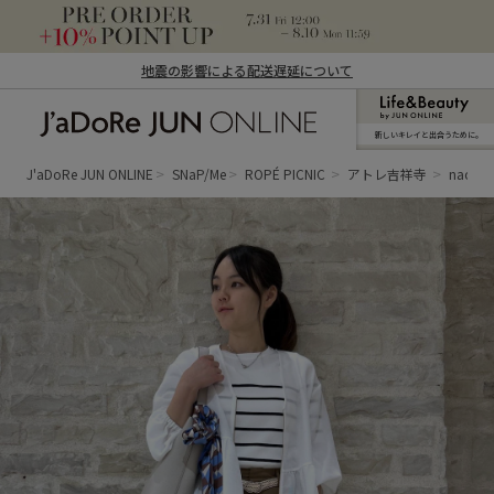
地震の影響による配送遅延について
新しいキレイと出合うために。
J'aDoRe JUN ONLINE（ジャドール ジュ
ン オンライン）
J'aDoRe JUN ONLINE
SNaP/Me
ROPÉ PICNIC
アトレ吉祥寺
naoko