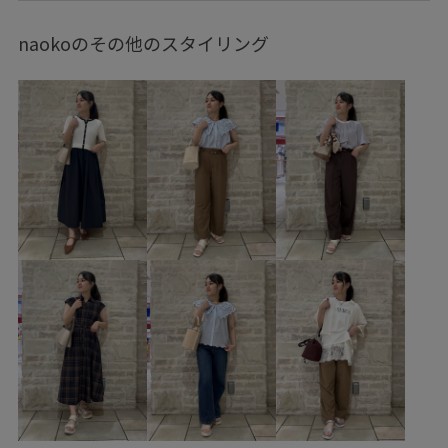
財布/小物
バンダナ/スカーフ
アクセサリー
naokoのその他のスタイリング
ネックレス
GDM16500
GDS16320
GIN26040
GIW16050
GIX16150
GIZ16020
1枚でも着れる
26mother'sday
26RPUVCARE
26RP_夏のbesthit
26SS10dp
26SS10gs
26SS10r
26SS20dp
26SSエアリーリネンライク
26SS八方映えニット
26SS小柄さんおすすめ
26SS小柄さんエアリーリネンライク
2WAYで使える
cahoさんコラボ
mefitBAG
RP26SS
RP26SS_besthit
RP26SS_goods
RP26SS_サマーニット
RP26SS着映えトップス
RP26under4200
Tシャツ
UVカット
Wpickup_items
お手入れしやすい