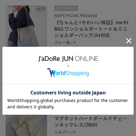
2BUY10%OFF
ROPÉ PICNIC PASSAGE
【ちゃんと+かわいい保証】me fit
BAG ワンショルダートート＆ミニ
ショルダーバッグ/A4対応
グレー系 / F
¥5,995
レビュー
マチがしっかりとしているので、大容量で
す！
ベルトで長さ調整が可能。
2BUY10%OFF
ROPÉ PICNIC PASSAGE
マグネットハートボールドチェー
ンネックレス/2WAY
シルバー / F