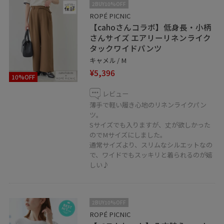
2BUY10%OFF
ROPÉ PICNIC
【cahoさんコラボ】低身長・小柄
さんサイズ エアリーリネンライク
タックワイドパンツ
キャメル / M
¥5,396
10%OFF
レビュー
薄手で軽い履き心地のリネンライクパン
ツ。
Sサイズでも入りますが、丈が欲しかった
のでMサイズにしました。
通常サイズより、スリムなシルエットなの
で、ワイドでもスッキリと着られるのが嬉
しい♪
2BUY10%OFF
ROPÉ PICNIC