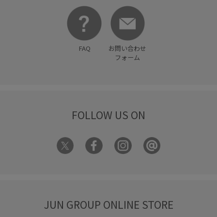
夏の機能素材アイテム
大人カジュアル
天然皮革
女性らしさ
差し色
幾何学柄
形がかわいい
快適
FAQ
お問い合わせ
快適な着心地
抜け感
接触冷感
本革
機能素材
フォーム
毛玉になりにくい
滑らかな肌触り
秋冬
程よいボリューム
立体感
自宅で洗える
都会的
FOLLOW US ON
金ボタン
長さ調節可能
長財布
高見え
JUN GROUP ONLINE STORE