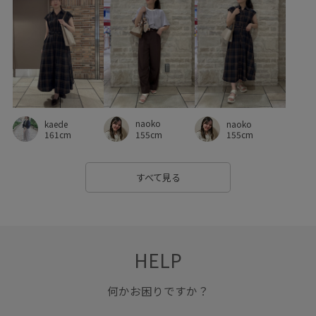
デイリーで活躍
デイリー使い
トレンド感
トートバッグ
ナイロン
ニット
ニット素材
ハリ感
ハーフパンツ
フェイクレザー
フリーサイズ
フレンチスリーブ
プルオーバー
ベスト
ベーシック
naoko
kaede
naoko
ベーシックカラー
ボーダー
ポケット付き
155cm
161cm
155cm
ポリエステル
ポーチ
マニッシュ
ミニバッグ
すべて見る
ミニマル
メッシュ
モダン
モチーフ
リブニット
リラックススタイル
レモン
ロゴデザイン
ワイドパンツ
ワンショルダー
ワンピース
上品
HELP
上質な素材感
主役アイテム
伸縮性
優秀アイテム
何かお困りですか？
冷んやり
切り替え
取り外し可能