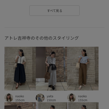
きちんと感
きれいめ
さりげないアクセント
すべて見る
ちゃんとプラスかわいい保証
ウエストマーク
オフィス
オフィスカジュアル
カジュアル
カーディガン
アトレ吉祥寺のその他のスタイリング
クーポン対象商品
コットン
コントラスト
コーディネートのアクセント
コーディネートの主役
サスティナブル
サステナブル
サロペット
シアー
シボ感
シャツ
シャツワンピース
ショート丈
シワになりにくい
シンプル
シンプルコーデ
ジャケット
ジャンパースカート
スカート
スカーフ
naoko
naoko
yaita
スッキリ
ストラップ
ストレスフリー
セット
155cm
155cm
150cm
セットアップ対象商品
チェーン
チノパン