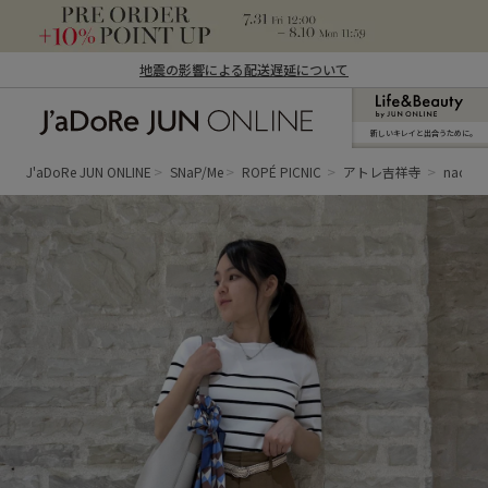
地震の影響による配送遅延について
新しいキレイと出合うために。
J'aDoRe JUN ONLINE（ジャドール ジュ
ン オンライン）
J'aDoRe JUN ONLINE
SNaP/Me
ROPÉ PICNIC
アトレ吉祥寺
naoko