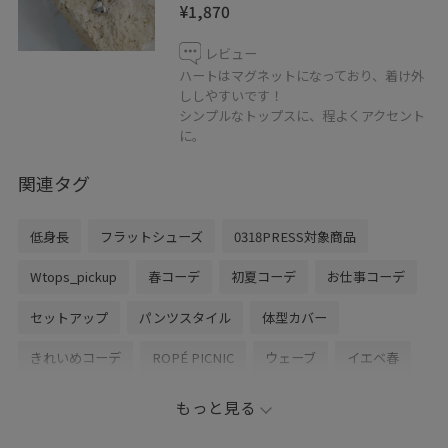
¥1,870
レビュー
ハートはマグネットになっており、着け外
ししやすいです！
シンプルなトップスに、程よくアクセント
に。
関連タグ
低身長
フラットシューズ
0318PRESS対象商品
Wtops_pickup
春コーデ
初夏コーデ
お仕事コーデ
セットアップ
パンツスタイル
体型カバー
きれいめコーデ
ROPÉ PICNIC
ウェーブ
イエベ春
混合
トップス
ニット/セーター
パンツ
バッグ
もっと見る
ショルダーバッグ
ファッション雑貨
ベルト