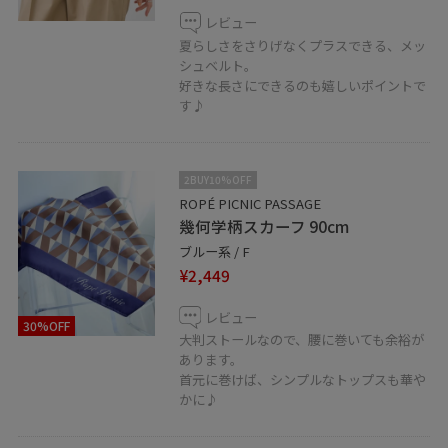
レビュー
夏らしさをさりげなくプラスできる、メッ
シュベルト。
好きな長さにできるのも嬉しいポイントで
す♪
2BUY10%OFF
ROPÉ PICNIC PASSAGE
幾何学柄スカーフ 90cm
ブルー系 / F
¥2,449
レビュー
30%OFF
大判ストールなので、腰に巻いても余裕が
あります。
首元に巻けば、シンプルなトップスも華や
かに♪