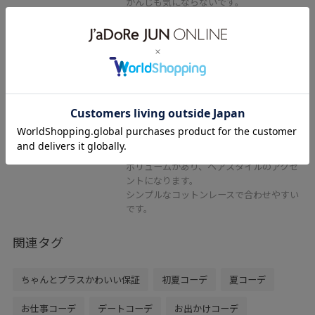
かんじも気にならないです。
2BUY10%OFF
ROPÉ PICNIC PASSAGE
コットンレースフリルシュシュ
オフホワイト / F
¥1,029
レビュー
45%OFF
ボリュームがあり、ヘアスタイルのアクセ
ントになります。
シンプルなコットンレースで合わせやすい
です。
関連タグ
ちゃんとプラスかわいい保証
初夏コーデ
夏コーデ
お仕事コーデ
デートコーデ
お出かけコーデ