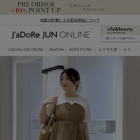
地震の影響による配送遅延について
新しいキレイと出合うために。
J'aDoRe JUN ONLINE（ジャドール ジュ
ン オンライン）
J'aDoRe JUN ONLINE
SNaP/Me
ROPÉ PICNIC
ルミネ大宮
ヒラ