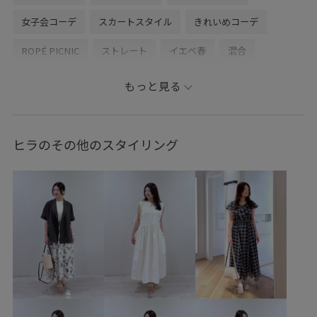
女子会コーデ
スカートスタイル
きれいめコーデ
ROPÉ PICNIC
ストレート
イエベ春
混合
トップス
Tシャツ/カットソー
スカート
バッグ
もっと見る
ショルダーバッグ
シューズ
パンプス
ヘアアクセサリー
シュシュ
GDC16150
GDM16220
ヒラのその他のスタイリング
GIA16040
GIX16180
GIZ36030
0318PRESS対象商品
26mother'sday
26RPUVCARE
26SSRPgoods
26SSRPボトム
26SS_エアリーリネンライク
26SSエアリーリネンライク
2WAYで使える
RP26SS
RP26SS_goods
UVカット
UVケア
きれいめ
ふんわり
アウター
アクセサリー
オールシーズン