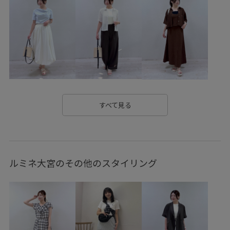
カジュアル
キャッチー
コットン
コントラスト
ゴム仕様
サステナブル
サテン
サンダル
シンプル
ジャケット
スカーフ
スッキリ
ストラップ
セットアップ
セットアップ対象商品
ソックス
タイツ
デニムに合わせる
トレンド
すべて見る
ナチュラル
ハンドバッグ
バイカラー
パンツ
フェイクレザー
フェミニン
フリル
フリーサイズ
ルミネ大宮のその他のスタイリング
ブラウス
ブルゾン
ペチコート
ペプラム
ボリューム感
メッシュ
ラインがきれい
リラックススタイル
ワイドパンツ
ワントーンコーデ
ワンピース
ヴィンテージ
ヴィンテージ加工
上品