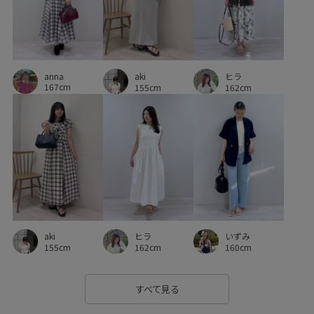
伸縮性
光沢感
取り外し可能
差し色
幅広
日傘
春先
活躍する一着
秋冬
程よい肉感
anna
穿き心地が良い
細見え
肌見せ
肌触りが良い
aki
ヒラ
167cm
155cm
162cm
華やか
薄手
透け感
都会的
長財布
靴
aki
ヒラ
いずみ
155cm
162cm
160cm
すべて見る