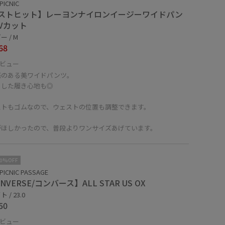
PICNIC
ストヒット】レーヨンナイロンイージーワイドパン
UVカット
 / M
68
ビュー
感のある美ワイドパンツ。
っした履き心地も◎
ストもゴムなので、ウェストの位置も調整できます。
がほしかったので、普段よりワンサイズあげています。
10%OFF
PICNIC PASSAGE
NVERSE/コンバース】ALL STAR US OX
 / 23.0
50
ビュー