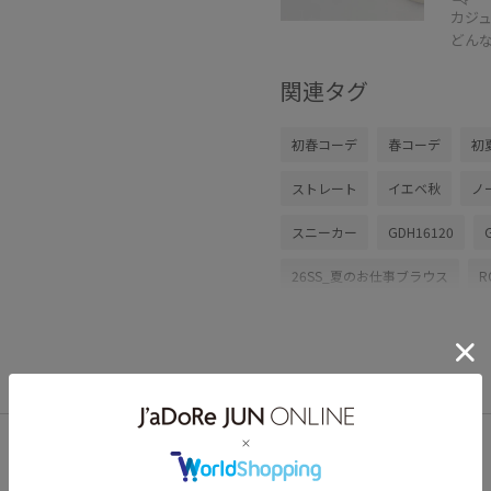
カジ
どん
関連タグ
初春コーデ
春コーデ
初
ストレート
イエベ秋
ノ
スニーカー
GDH16120
26SS_夏のお仕事ブラウス
R
UVカット
さりげないアクセ
クッション性
クーポン対象
ヴィンテージ
ヴィンテージ
機能素材
落ち着いた色