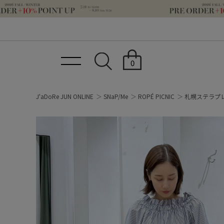
0
J'aDoRe JUN ONLINE
SNaP/Me
ROPÉ PICNIC
札幌ステラプ