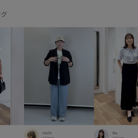
ング
michi
iku
153cm
162cm