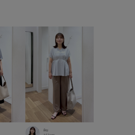
iku
162cm