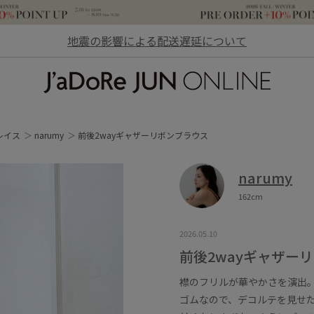
地震の影響による配送遅延について
JaDoRe JUN ONLINE
レイス
narumy
前後2wayギャザーリボンブラウス
narumy
162cm
2026.05.10
前後2wayギャザー
襟のフリルが華やかさを演出
ゴムなので、デコルテを見せ