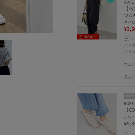
ROPÉ 
【ベ
ツ/
ネイビー
¥3,5
35%OFF
レ
ハリ
さら
ウェ
長さ
2BUY
ROPÉ 
【CO
ホワイト
¥9,3
レ