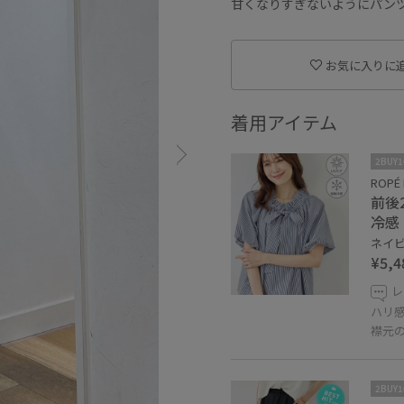
甘くなりすぎないようにパン
お気に入りに
着用アイテム
2BUY
ROPÉ 
前後
冷感
ネイビー
¥5,4
レ
ハリ
襟元
2BUY