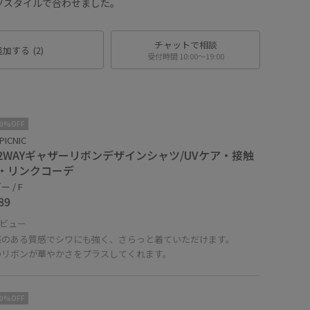
ツスタイルで合わせました。
チャットで相談
追加する
(2)
受付時間 10:00〜19:00
10%OFF
PICNIC
2WAYギャザーリボンデザインシャツ/UVケア・接触
・リンクコーデ
 / F
89
ビュー
感のある質感でシワにも強く、さらっと着ていただけます。
のリボンが華やかさをプラスしてくれます。
10%OFF