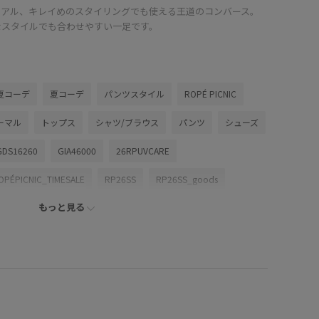
ュアル、キレイめのスタイリングでも使える王道のコンバース。
なスタイルでも合わせやすい一足です。
夏コーデ
夏コーデ
パンツスタイル
ROPÉ PICNIC
ーマル
トップス
シャツ/ブラウス
パンツ
シューズ
GDS16260
GIA46000
26RPUVCARE
OPÉPICNIC_TIMESALE
RP26SS
RP26SS_goods
もっと見る
ント
インソール
カラーバリエーション豊富
キャンバス
商品
コットン
シャツ
ジャケット
ベーシック
感
上品
快適
快適なはき心地
抜け感
接触冷感