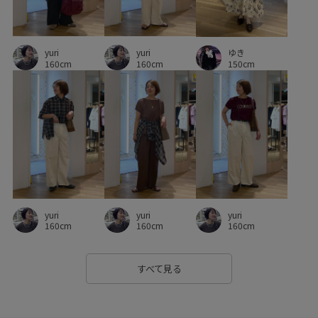
ロゴデザイン
ローファー
ワントーンコーデ
ワンピース
ヴィンテージ
ヴィンテージ感
伸縮性
yuri
yuri
ゆき
冷んやり
別注
別注アイテム
取り外し可能
160cm
160cm
150cm
大人カジュアル
天竺
女性らしさ
定番
定番色
差し色
抜け感
接触冷感
日傘
肌見せ
肌馴染が良い
薄手
透かし編み
透け感
都会的
長財布
靴
yuri
yuri
yuri
160cm
160cm
160cm
すべて見る