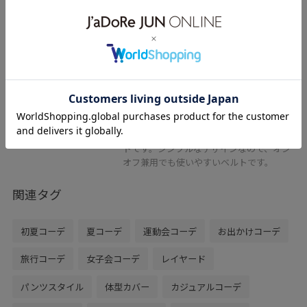
ROPÉ PICNIC PASSAGE
22mmスリムスクエアバックルベ
ルト
ブラウン / F
¥1,197
レビュー
60%OFF
スクエアのバックルがポイントになるベル
トです。シンプルなデザインなので、オン
オフ兼用でも使いやすいベルトです。
関連タグ
初夏コーデ
夏コーデ
運動会コーデ
お出かけコーデ
旅行コーデ
女子会コーデ
レイヤード
パンツスタイル
体型カバー
カジュアルコーデ