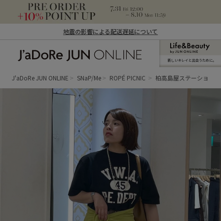
地震の影響による配送遅延について
新しいキレイと出合うために。
J'aDoRe JUN ONLINE（ジャドール ジュ
ン オンライン）
J'aDoRe JUN ONLINE
SNaP/Me
ROPÉ PICNIC
柏高島屋ステーション