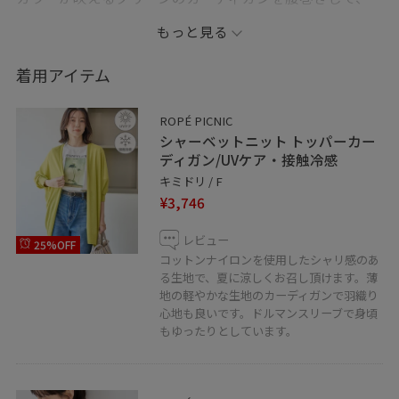
コーディネートのポイントに◎
もっと見る
夏のお出かけにもおすすめのトレンドカジュアルコーデ
着用アイテム
です！
ROPÉ PICNIC
Instagramも配信中です！！
シャーベットニット トッパーカー
ディガン/UVケア・接触冷感
リアルバイしたアイテムや、私が好きな大人カジュアル
キミドリ / F
¥3,746
コーデを日々配信しています！
レビュー
25%OFF
是非フォローお願い致します！
コットンナイロンを使用したシャリ感のあ
⇨@masu__yuri
る生地で、夏に涼しくお召し頂けます。薄
地の軽やかな生地のカーディガンで羽織り
心地も良いです。ドルマンスリーブで身頃
※紐付いていないアイテムは私物となっております。
もゆったりとしています。
※照明の当たり具合で、実際の商品の色味と異なる場合
がございます。
実際の商品に近い色味は商品ページをご確認ください。