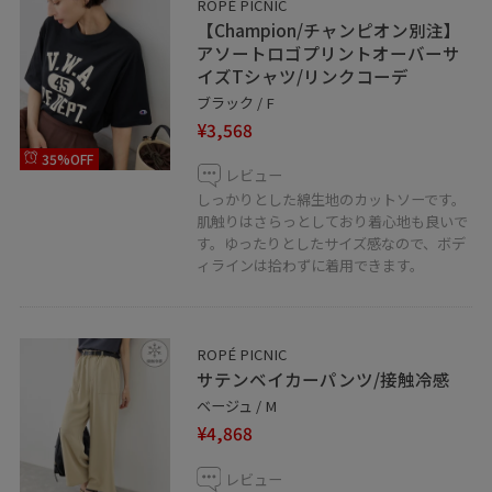
ROPÉ PICNIC
【Champion/チャンピオン別注】
アソートロゴプリントオーバーサ
イズTシャツ/リンクコーデ
ブラック / F
¥3,568
35%OFF
レビュー
しっかりとした綿生地のカットソーです。
肌触りはさらっとしており着心地も良いで
す。ゆったりとしたサイズ感なので、ボデ
ィラインは拾わずに着用できます。
ROPÉ PICNIC
サテンベイカーパンツ/接触冷感
ベージュ / M
¥4,868
レビュー