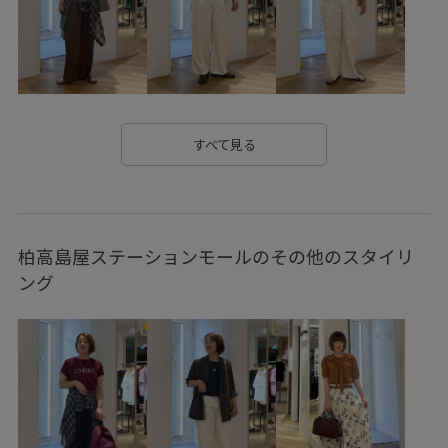
さりげないアクセント
アクセサリー
ウエストマーク
エッジィ
オーバーサイズ
カジュアル
カラーニット
カーゴパンツ
キャッチー
コットン
コットン100%
コントラスト
シアー
シャリ感
シンプル
すべて見る
ジーンズ
スカーフ
スタイリッシュ
スタイリング
セットアップ
チノパン
ティアードスカート
柏高島屋ステーションモールのその他のスタイリ
デイリーで活躍
トレンド
ドライ
ドライタッチ
ング
ドルマンスリーブ
ナイロン
ニット
ハンドバッグ
バイカラー
フェイクレザー
ブラウン
ブラック
ブルゾン
プルオーバー
ベーシック
ペプラム
ボートネック
マニッシュ
モダン
リラックス感