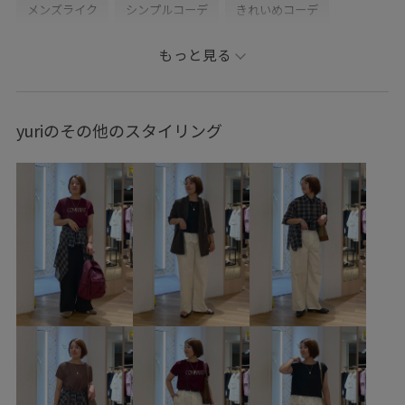
メンズライク
シンプルコーデ
きれいめコーデ
コラボアイテム
ROPÉ PICNIC
ナチュラル
イエベ春
もっと見る
敏感
トップス
Tシャツ/カットソー
カーディガン
パンツ
バッグ
ショルダーバッグ
ファッション雑貨
yuriのその他のスタイリング
ベルト
GDK16660
GDM86020
GDS16120
GIW15020
GIX16180
25AW20
25sssale通勤服
26mother'sday
26RPUVCARE
26SSRP羽織り
26SSシャーベットニット
2WAYで使える
Exclusive_GW
oshigoto10look_mon
pic0627
RP25SS
RP26SS
RP26SS_goods
Tシャツ
UVケア
Vネック
きれいめ
こなれ感
さらっとした着心地