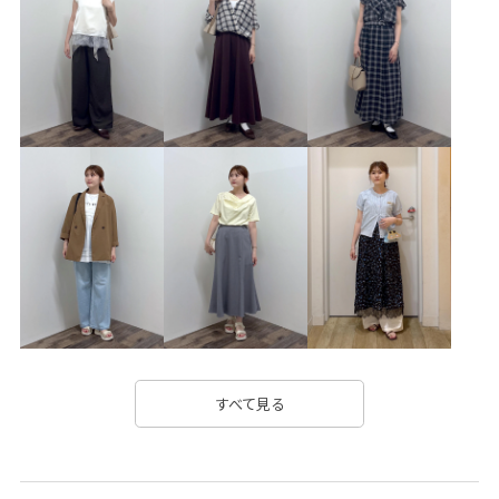
26SSRPgoods
26SSRPジャケット
26SSRPボトム
26SSRP羽織り
2WAYで使える
ROPÉPICNIC_TIMESALE
RP26SS
RP26SS_goods
RP26SS_lightouter
RP26SS着映えトップス
RPGW限定均一価格
setup_pickup
お手入れしやすい
きちんと感
きれいめ
こなれ感
さらりとした
さりげないアクセント
しっかりカバー
ウォッシャブル
オフィス
オフィスカジュアル
オーバーサイズ
カジュアル
カットソー
カードケース
キャッチー
すべて見る
キャミソール
キーホルダー
クリーンな印象
コットン
コーディネートしやすい
シアー
シアー感