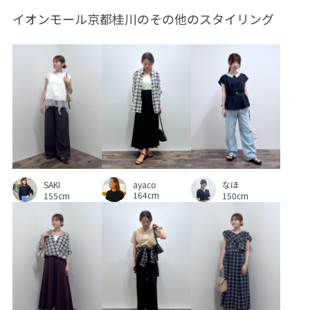
イオンモール京都桂川のその他のスタイリング
シワになりにくい
シンプルコーデ
ジャケット
ジーンズ
スクエアトゥ
スッキリ
ストラップ
スラックス
セット
セットアップ
セットアップ対象商品
タイト
タイトスカート
タックイン
タンクトップ
チェックパンツ
トレンド
トートバッグ
ナチュラル
ニット
ハリ感
ayaco
ハンドバッグ
バックベルト
バランスが良い
パンツ
SAKI
なほ
164cm
155cm
150cm
フォーマル
フリーサイズ
フルーレットパンチングレース
フレアなシルエット
フレアシルエット
ベルト
ベーシック
ボイル
ポリエステル
ポーチ
メランジドビーチェック
ラインがひびきにくい