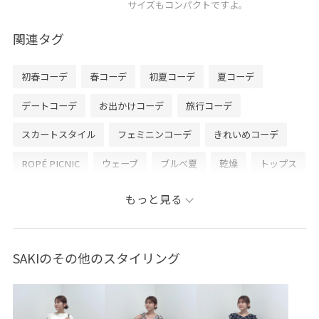
サイズもコンパクトですよ。
関連タグ
初春コーデ
春コーデ
初夏コーデ
夏コーデ
デートコーデ
お出かけコーデ
旅行コーデ
スカートスタイル
フェミニンコーデ
きれいめコーデ
ROPÉ PICNIC
ウェーブ
ブルべ夏
乾燥
トップス
ニット/セーター
ジャケット/アウター
もっと見る
テーラードジャケット
スカート
バッグ
ショルダーバッグ
シューズ
バレエシューズ
SAKIのその他のスタイリング
GDC16050
GDM16250
GDV16050
GIA16030
GIX16120
0318PRESS対象商品
26mother'sday