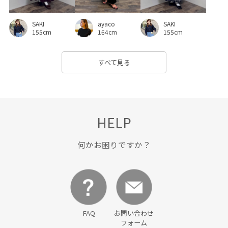
リラックス感
ロングシーズン
ワイドパンツ
SAKI
SAKI
ayaco
ワンピース
上品
伸縮性
冷んやり
凹凸感
155cm
155cm
164cm
切り替え
合わせやすい
大人カジュアル
履きやすい
すべて見る
快適
快適な着心地
抜け感
接触冷感
柔らかい風合い
涼しげ
爽やか
知的
秋冬
程よいゆとり
穿き心地が良い
美シルエット
HELP
肌離れが良い
華やか
落ち着いた印象
薄手
何かお困りですか？
軽くて柔らかい
透かし柄
透かし編み
透け感
長財布
靴
麻
FAQ
お問い合わせ
フォーム