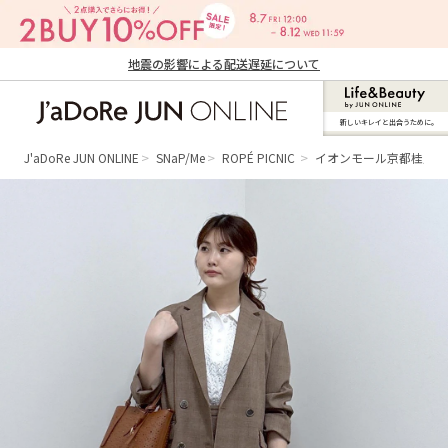
地震の影響による配送遅延について
新しいキレイと出合うために。
J'aDoRe JUN ONLINE（ジャドール ジュ
ン オンライン）
J'aDoRe JUN ONLINE
SNaP/Me
ROPÉ PICNIC
イオンモール京都桂川