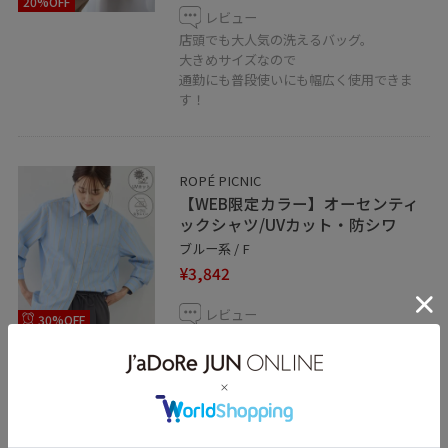
20%OFF
レビュー
店頭でも大人気の洗えるバッグ。
大きめサイズなので
通勤にも普段使いにも幅広く使用できま
す！
ROPÉ PICNIC
【WEB限定カラー】オーセンティ
ックシャツ/UVカット・防シワ
ブルー系 / F
¥3,842
レビュー
30%OFF
ポリエステルが多く入っている素材で
シワになりにくいのが嬉しいポイント。
リアルバイして何度もお洗濯していますが
ノンアイロンで綺麗な状態で着れます！
ストライプの配色が春らしくアクセントに
なるので