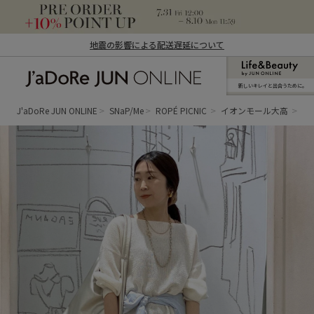
地震の影響による配送遅延について
新しいキレイと出合うために。
J'aDoRe JUN ONLINE（ジャドール ジュ
ン オンライン）
J'aDoRe JUN ONLINE
SNaP/Me
ROPÉ PICNIC
イオンモール大高
mi