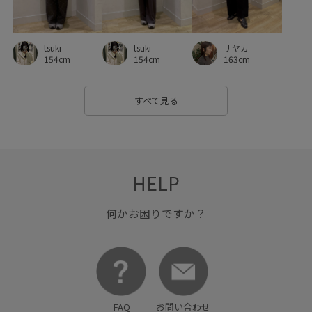
穿き心地が良い
細見え
羽織としても使える
耐久性
自宅で洗える
薄手
裏地付き
透け感
長財布
tsuki
サヤカ
tsuki
限定カラー
154cm
163cm
154cm
すべて見る
HELP
何かお困りですか？
FAQ
お問い合わせ