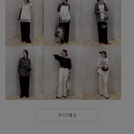
26SSRPgoods
26SSRPお仕事ブラウス
26SSRPボトム
26SSお仕事おすすめ
blouse_pickup
RP26SS
RP26SS_goods
RP26SS着映えトップス
RP体型カバー
UVカット
WEB限定
きちんと感
きれいめ
きれいめカジュアル
ゆったり
オフィス
オフィスカジュアル
カジュアル
キャミソール
コットン
ゴム仕様
サテン
シアー
シアー感
シャツ
シルエットがきれい
シンプル
シンプルなデザイン
シンプルコーデ
ジャケット
スウェット
スウェットのインナー
スッキリ
すべて見る
ストレスフリー
スパンコール
タイト