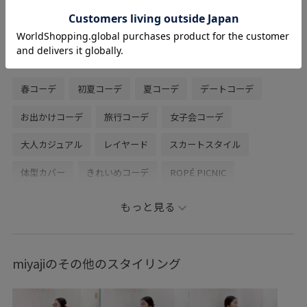
腰巻きなどに使って差し色にするのもおす
すめです。
関連タグ
春コーデ
初夏コーデ
夏コーデ
デートコーデ
お出かけコーデ
旅行コーデ
女子会コーデ
大人カジュアル
レイヤード
スカートスタイル
体型カバー
きれいめコーデ
ROPÉ PICNIC
ナチュラル
イエベ秋
ノーマル
トップス
もっと見る
シャツ/ブラウス
ニット/セーター
スカート
バッグ
トートバッグ
GDC55150
GDH16040
GDM16140
miyajiのその他のスタイリング
GIX16000
0318PRESS対象商品
26SSlightouter_1