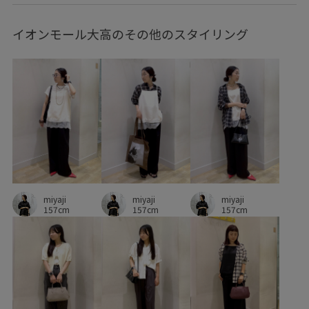
タイトスカート
タンクトップ
ダウン
イオンモール大高のその他のスタイリング
デニムに合わせる
トレンド
ドライ
ドライタッチ
ニット
ニット素材
パンツ
フィラメント糸
フリーサイズ
フレアスカート
ベーシック
ボートネック
ポケット付き
マルチストライプ
メッシュ
リブニット
リラックス感
レイヤードスタイル
ヴィンテージ
ヴィンテージ加工
miyaji
miyaji
上品
伸縮性
光沢感
動きやすい
合わせやすい
miyaji
157cm
157cm
157cm
大人っぽい
幅広
快適
快適な着心地
抜け感
撚糸
春夏
涼しげ
爽やか
着回しやすい
秋冬
程よいゆとり
程よい厚み
程よい肉感