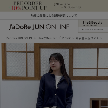
地震の影響による配送遅延について
新しいキレイと出合うために。
J'aDoRe JUN ONLINE（ジャドール ジュ
ン オンライン）
J'aDoRe JUN ONLINE
SNaP/Me
ROPÉ PICNIC
新百合ヶ丘ＯＰＡ
Re