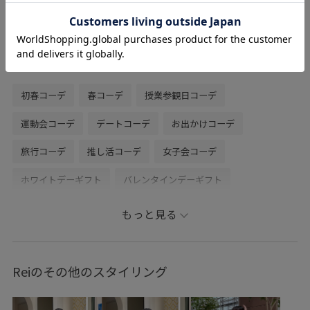
表面は艶やかで、様々な系統のコーディネ
ートに合いやすいと感じました。
関連タグ
初春コーデ
春コーデ
授業参観日コーデ
運動会コーデ
デートコーデ
お出かけコーデ
旅行コーデ
推し活コーデ
女子会コーデ
ホワイトデーギフト
バレンタインデーギフト
大人カジュアル
レイヤード
パンツスタイル
もっと見る
体型カバー
カジュアルコーデ
フェミニンコーデ
きれいめコーデ
ROPÉ PICNIC
ストレート
ブルべ夏
Reiのその他のスタイリング
敏感
トップス
Tシャツ/カットソー
カーディガン