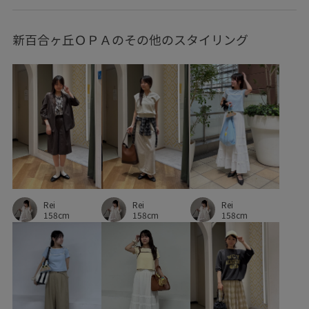
RP秋色トップス
Tシャツ
Wbag&shoes_pickup
新百合ヶ丘ＯＰＡのその他のスタイリング
お出かけ用
お気に入りアイテム_pickup
お気に入り急上昇_pickup
きちんと感
きれいめ
さらっとした肌触り
さらりとした
オシャレ感
オフィス
カジュアル
カジュアルミックススタイル
カラーバリエーション豊富
キャミソール
キャミワンピース
キラキラ
ゴージャス
サロペット
Rei
シアー
シャープ
ショルダーバッグ
Rei
Rei
158cm
158cm
158cm
シワになりにくい
シンプル
シンプルなニット
シンプルコーデ
ジャケット
ジレ
スウェット
スカート
スカーフ
スッキリ
ストラップ