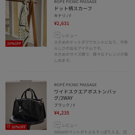
ROPÉ PICNIC PASSAGE
ドット柄スカーフ
キナリ / F
¥2,631
レビュー
大きめのドットがアクセントになり、今年
20%OFF
らしさの出るアイテムです。
大きめのサイズ感で、様々なアレンジが楽
しめます。
ROPÉ PICNIC PASSAGE
ワイドスクエアボストンバッ
グ/2WAY
ブラック / F
¥4,235
レビュー
30%OFF
500mlのペットボトルもすっぽり入る、日