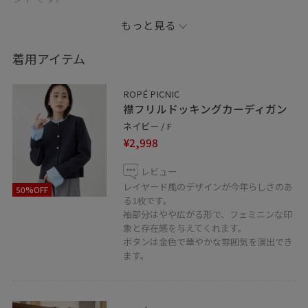
もっと見る
Instagram @reicat7_
着用アイテム
※紐づけてないアイテムは私物となります
ROPÉ PICNIC
ご覧いただきありがとうございます！
襟フリルドッキングカーディガン
お気に入り機能で見返せます♡
ネイビー / F
Instagramも更新中です！イイネ&フォロー、お願い致し
¥2,998
ます♪
レビュー
レイヤード風のデザインが今年らしさのあ
50%OFF
る1枚です。
袖部分はやや広がる形で、フェミニンな印
象と存在感を与えてくれます。
ボタンは金色で華やかな雰囲気を演出でき
ます。