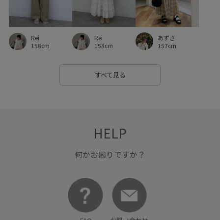
ストレスフリー
スラックス
セットアップ
トラッド
トレンド感
ドット柄
ニット
ニット素材
あずさ
Rei
Rei
バイカラー
バランスが良い
ビジュー
フェミニン
157cm
158cm
158cm
フリーサイズ
ブラウス
ブランドロゴ
ベスト
すべて見る
ベーシック
ベーシックカラー
ポリエステル
ポリエステル100%
ポーチ
マニッシュ
ラウンドネック
ロングスカート
ワイドシルエット
HELP
ワイドパンツ
ワンピース
万能アイテム
上品
何かお困りですか？
伸縮性
別注
取り外し可能
大人っぽい
定番
布帛
幅広
快適
快適な着心地
抜け感
柔らかい素材
柔らかい風合い
滑らかな肌触り