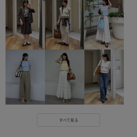
パンツ
デニムパンツ
バッグ
ボストンバッグ
シューズ
ローファー
財布/小物
バンダナ/スカーフ
GDK16050
GDM55210
GDS15060
GIA16200
GIN26000
GIX16050
25AW20
25AWbottoms
25AWRP人気急上昇トップス
25SSRPボトムス
26SSRP_HARUTA
2WAYで使える
ROPÉPICNIC_TIMESALE
RP25AW
RP25AWsale値下げ
RP25AW_restock
RP25aw買い足しボトム
RP25SS
RP26SS
RP26SS_goods
RP26SS_knit
RP26SS着映えトップス
RPdenim
すべて見る
RPカーディガンインナー
RPジャンスカインナー