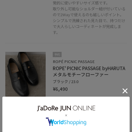
常的に使いやすいサイズ感です。
取り外し可能なショルダー紐が付いている
ので2Wayで使えるのも嬉しいポイント。
シンプルで洗練された見た目で、持つだけ
で大人らしいコーディネートが完成しま
す。
予約
ROPÉ PICNIC PASSAGE
ROPE' PICNIC PASSAGE byHARUTA
メタルモチーフローファー
ブラック / 23.0
¥6,490
レビュー
フロントのロゴパーツがさりげなく、アク
セントになってくれるデザインで、大人が
使いやすいデザインのローファーです。
ヒール部分は太さがあるので安定感があ
り、歩きやすいです。