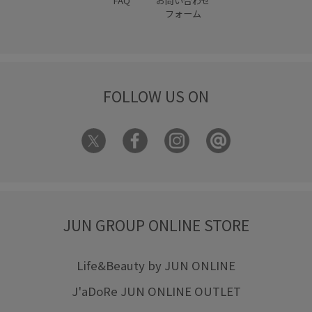
FAQ
お問い合わせ
異素材ドッキング
痛くなりにくい
着やすい
フォーム
着回しやすい
秋冬
華やか
落ち着いた色
薄手
透け感
金ボタン
長財布
高級感
FOLLOW US ON
JUN GROUP ONLINE STORE
Life&Beauty by JUN ONLINE
J'aDoRe JUN ONLINE OUTLET