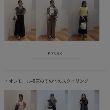
Wtops_pickup
こなれ感
アイレット刺繍
アクセサリー
エナメル素材
カジュアル
キラキラ
クロップド丈
コットン
コットン100%
コーディネートのアクセント
ゴージャス
シアー
シャツ
ショルダーバッグ
ジャケット
スウェット
スカート
スッキリ
スッキリ見え
ストラップ
すべて見る
タック
チェーン
チョコレート
デイリーで活躍
ニット
ニットカーディガン
ニット素材
イオンモール橿原のその他のスタイリング
ハンドバッグ
バランスが良い
ビジュー
ビスチェ
ピンタック
フィット感
フェミニン
フリーサイズ
フロントボタン
リップクリーム
レイヤードスタイル
ワイドシルエット
主役アイテム
伸縮性
動きやすい