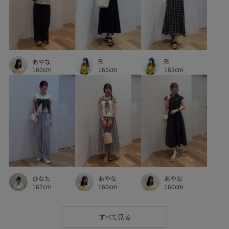
合わせやすい
大人っぽい
大人カジュアル
大人可愛い
幅広
快適
抜け感
着回しやすい
秋冬
立体感
財布
透け感
長財布
RI
RI
あやな
165cm
165cm
160cm
ひなた
あやな
あやな
167cm
160cm
160cm
すべて見る