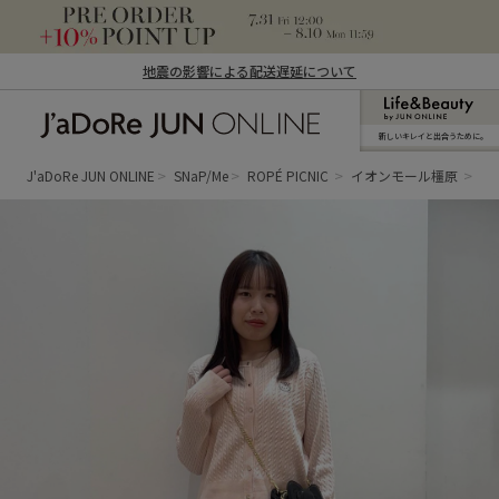
地震の影響による配送遅延について
新しいキレイと出合うために。
J'aDoRe JUN ONLINE（ジャドール ジュ
ン オンライン）
J'aDoRe JUN ONLINE
SNaP/Me
ROPÉ PICNIC
イオンモール橿原
あ