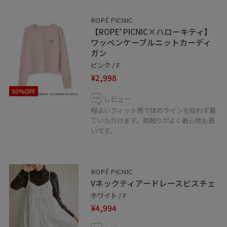
ROPÉ PICNIC
【ROPE' PICNIC×ハローキティ】
ワッペンケーブルニットカーディ
ガン
ピンク / F
¥2,998
50%OFF
レビュー
程よいフィット感で体のラインを拾わず着
ていただけます。肌触りがよく着心地も良
いです。
ROPÉ PICNIC
Vネックティアードレースビスチェ
ホワイト / F
¥4,994