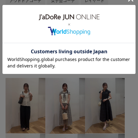
アウトドアコーデ
女子会コーデ
レイヤード
体型カバー
カジュアルコーデ
ROPÉ PICNIC
ナチュラル
ブルべ夏
乾燥
トップス
カーディガン
キャミソール
パンツ
デニムパンツ
もっと見る
バッグ
トートバッグ
GDF16000
GDK16960
GDS15060
GIX36040
25AW20
25AWbottoms
あやなのその他のスタイリング
25SSRPボトムス
26feb_hellokitty
26ss_hellokitty
2WAYで使える
RP25AWsale値下げ
RP25AW_restock
RP25aw買い足しボトム
RP25SS
RP26SS
RP26SS_goods
RP26SS_knit
RP26SS着映えトップス
RPdenim
RP体型カバー
Wbag&shoes_pickup