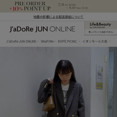
地震の影響による配送遅延について
新しいキレイと出合うために。
J'aDoRe JUN ONLINE（ジャドール ジュ
ン オンライン）
J'aDoRe JUN ONLINE
SNaP/Me
ROPÉ PICNIC
イオンモール大高
hiy