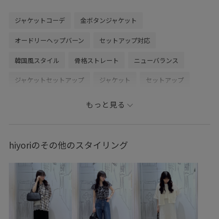
ジャケットコーデ
金ボタンジャケット
オードリーヘップバーン
セットアップ対応
韓国風スタイル
骨格ストレート
ニューバランス
ジャケットセットアップ
ジャケット
セットアップ
ハーフパンツ
初秋コーデ
秋コーデ
デートコーデ
もっと見る
お出かけコーデ
旅行コーデ
女子会コーデ
韓国ファッション
スポーツミックス
大人カジュアル
hiyoriのその他のスタイリング
パンツスタイル
カジュアルコーデ
きれいめコーデ
ROPÉ PICNIC
ストレート
ブルべ冬
混合
トップス
Tシャツ/カットソー
ジャケット/アウター
テーラードジャケット
パンツ
バッグ