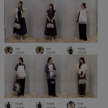
aya
aya
miyaji
153cm
153cm
157cm
miyaji
miyaji
tsuki
157cm
157cm
154cm