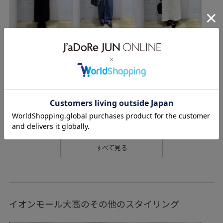
ショルダーバッグ
シューズ
スニーカー
GDM54820
GDS54060
GDV54010
GIA94000
GIX64060
09WPreorder_pickup
24ropepicnicaudrey
audreyhepburn
RP24AWライトアウター
RP_新作おすすめ
RP軽アウター
Special_pickup
WM羽織_pickup
お気に入り登録数上昇中_WOMEN
ウールライクサージ
スペシャル_pickup
すべて見る
イオンモール大高のその他のスタイリング