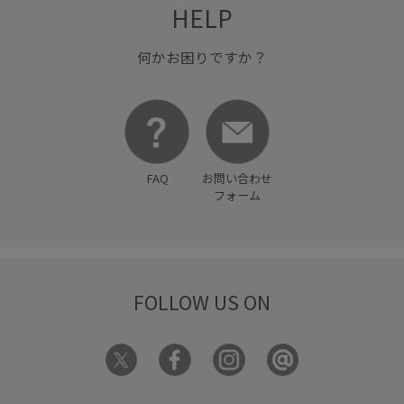
HELP
チャコールグレー
トップス
パンツ
ビスチェ
フィット感
ベージュ
ワイシャツ
上品
何かお困りですか？
取り外し可能
布帛
幅広
後ろがゴム
Ｔシャツ
FAQ
お問い合わせ
フォーム
FOLLOW US ON