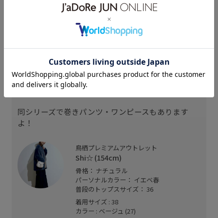
スタッフレビュー
シャツやニットの上からレイヤードするのにおすす
めです。
肩紐アジャスターで調整可能◯
気になるお腹や腰回りをカバーしてくれます◯
同シリーズで巻きパンツ・ワンピースもあります
よ！
鳥栖プレミアムアウトレット
Shi☆ (154cm)
骨格： ナチュラル
パーソナルカラー： イエベ春
普段のトップスサイズ： 36
着用サイズ : 38
カラー : ベージュ (27)