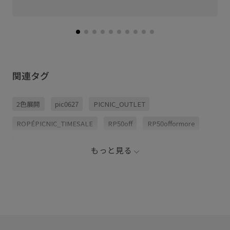
関連タグ
2色展開
pic0627
PICNIC_OUTLET
ROPÉPICNIC_TIMESALE
RP50off
RP50offormore
RPLINE1101
RPウールライク
Tシャツ
きちんと感
もっと見る
ウール
ウールライク
カーディガン
キャミソール
グレー
サイドスリット
シャーリング
シンプル
シンプルなTシャツ
ジャケット
ジレ
スタイリング
ストラップ
スリット
セットアップ
チャコール