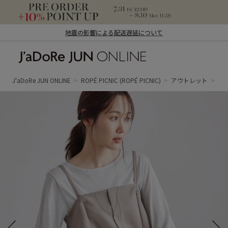
地震の影響による配送遅延について
J'aDoRe JUN ONLINE（ジャドール ジュ
ン オンライン）
J'aDoRe JUN ONLINE
ROPÉ PICNIC
(ROPÉ PICNIC)
アウトレット
ト