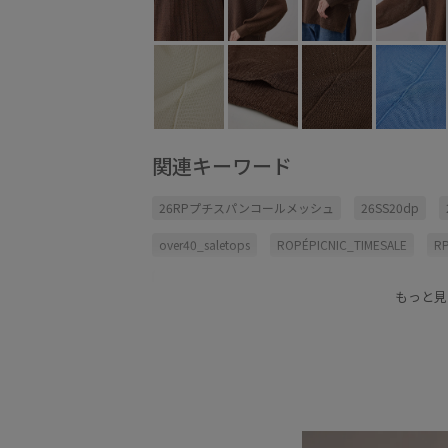
関連キーワード
26RPプチスパンコールメッシュ
26SS20dp
over40_saletops
ROPÉPICNIC_TIMESALE
R
キャミソール
シアー
シアー感
スカート
もっと見
タイトスカート
タンクトップ
デニムに合わ
ニット
ニット素材
フィラメント糸
フリ
ベーシック
ボートネック
メッシュ
レイ
夏の機能素材アイテム
快適
快適な着心地