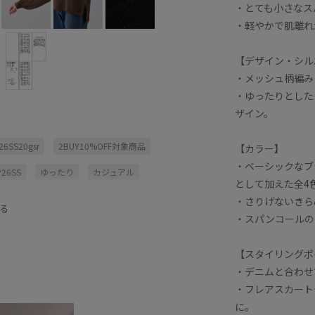
・とても小さなス
・軽やかで肌離れ
【デザイン・シル
・メッシュ柄編み
・ゆったりとした
ザイン。
26SS20gsr
2BUY10%OFF対象商品
【カラー】
・ベーシックなブ
P26SS
ゆったり
カジュアル
として加えた全4
スパンコール
タイト
・さりげないきら
る
・スパンコールの
せる
ドライ
ドライタッチ
ーサイズ
フレアスカート
【スタイリングポ
・デニムと合わせ
ヤードスタイル
上品
伸縮性
・フレアスカート
抜け感
撚糸
春夏
涼しげ
に。