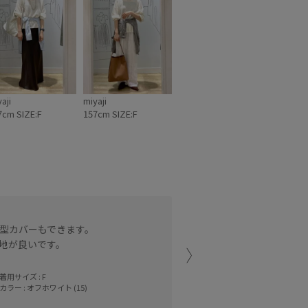
aji
miyaji
7cm SIZE:F
157cm SIZE:F
細かなスパンコールがさり
型カバーもできます。
ゆったりシルエットなので
地が良いです。
ルミネ藤沢
toshico. (165
着用サイズ : F
カラー : オフホワイト (15)