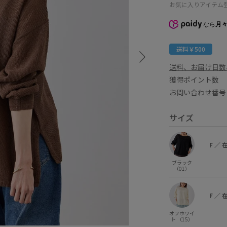
お気に入りアイテム
なら
月々
送料￥500
送料、お届け日数
獲得ポイント
お問い合わせ番号 
サイズ
F
／
ブラック
（01）
F
／
オフホワイ
ト （15）