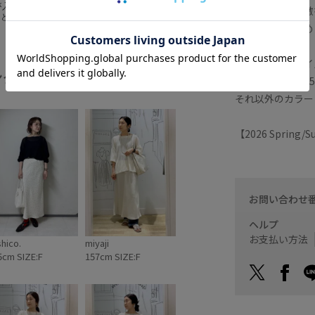
が入荷しましたー
肌の弱い方や刺激
ることをおすすめ
だけで抜けのある
に気に入
で着てもバランス
powered by
少し長ければor
【モデル着用サイ
ならなかったのは
ング
全てみる
オフホワイト（15
シックさも併せ持
それ以外のカラー：
 是非チェ
ッシュ
【2026 Spring
ジュアルコーデ
お問い合わせ
ヘルプ
お支払い方法
hico.
miyaji
5cm SIZE:F
157cm SIZE:F