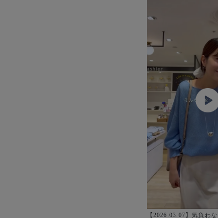
爽やか
秋冬
薄手
透け感
【2026.03.07】気負