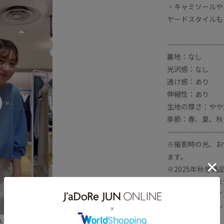
・キャミソールや
ヤードスタイルも
-------------------
裏地：なし
光沢感：なし
透け感：あり
伸縮性：あり
生地の厚さ：やや
季節：春、夏、秋
-------------------
※撮影時の光、お
ます。
※2025年秋冬
に変更しておりま
詳しい採寸はサイ
※モノフィラメン
があります。
わない大人の色気を