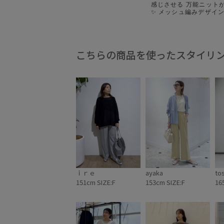
感じさせる 万能ニット
✨ メッシュ編みデザインと細かなスパン
コール入りなので 着る
スタイルが叶っちゃいます👍🏻 特
ってるところは アウト
が取れる丈感！ あともう
短ければいいのに… と
こちらの商品を使ったスタイリ
地味に嬉しい🙏🏻✨ 合わせ方次第でどの
シーンにも馴染む ベー
ってるので早い者勝ちな予感…
ックしてみてくださいッ🤗 ． #メ
ニット #春ニット #垢抜けコーデ #高見え
コーデ #きれいめカ
ｉｒｅ
ayaka
tos
151cm SIZE:F
153cm SIZE:F
16