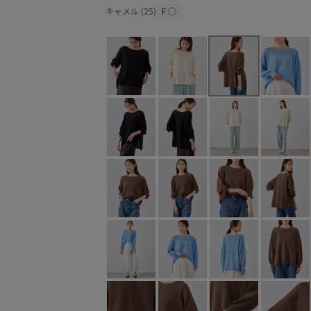
キャメル (25)
F
○