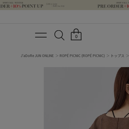
0
J'aDoRe JUN ONLINE
ROPÉ PICNIC
(ROPÉ PICNIC)
トップス