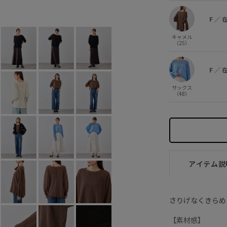
サックス (48)
F
○
F
／
キャメル
（25）
F
／
サックス
（48）
アイテム説
さりげなくきらめ
【素材感】