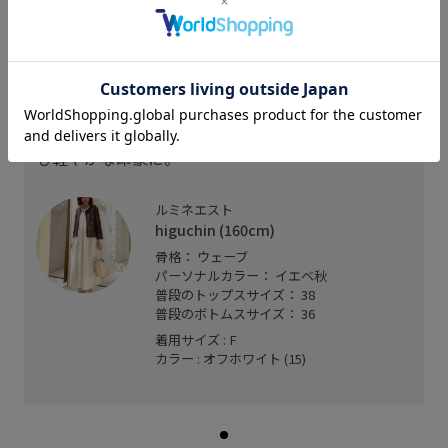
スタッフレビュー
程良い肌離れ感が心地良い、軽い着心地のインド綿
ワンピース。
裾にかけてふんわりと広がりのあるシルエットです
が着丈はふくらはぎ下の長すぎない着丈で、見た目
も軽やかな印象に。
ルミネエスト
higuchin (160cm)
骨格： ウェーブ
パーソナルカラー： イエベ秋
普段のトップスサイズ： 38
普段のボトムスサイズ： 36
着用サイズ : F
カラー : オフホワイト (15)