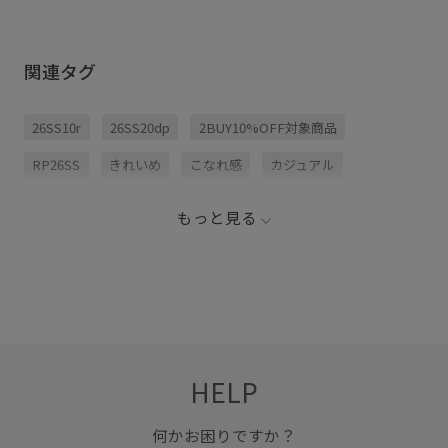
関連タグ
26SS10r
26SS20dp
2BUY10%OFF対象商品
RP26SS
きれいめ
こなれ感
カジュアル
コットン
スッキリ
タック
ナチュラル
ボイル
もっと見る
ボイル素材
ボリューム感
リラックススタイル
ワンピース
上品
大人の女性
差し色
爽やか
薄手
軽快
HELP
何かお困りですか？