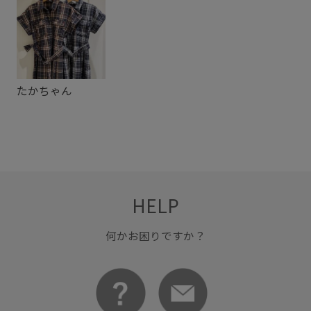
フレアスカート
フレンチスリーブ
ベルト
ベーシック
ポリウレタン
ポリエステル
メリハリ
リンクコーデ
ローファー
ワンピース
上品
たかちゃん
二の腕が隠れる
伸縮性
光沢感
夏の機能素材アイテム
知的
肌離れが良い
HELP
何かお困りですか？