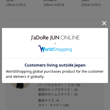
150cm SIZE:S
158cm SIZE:M
153cm SIZE:S
スタッフレビュー
上品なフレアラインで大人っぽい印象に。
シワになりにくく、サラッとした着心地なので、暑
い日も快適に着用いただけます。
mozoワンダーシティ
Minami (158cm)
骨格： ウェーブ
パーソナルカラー： イエベ秋
普段のトップスサイズ： 38
普段のボトムスサイズ： 38
着用サイズ : M
カラー : ネイビー (40)