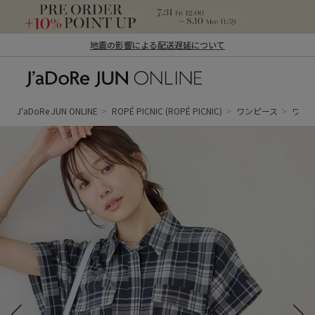
地震の影響による配送遅延について
J'aDoRe JUN ONLINE（ジャドール ジュ
ン オンライン）
J'aDoRe JUN ONLINE
ROPÉ PICNIC
(ROPÉ PICNIC)
ワンピース
ワン