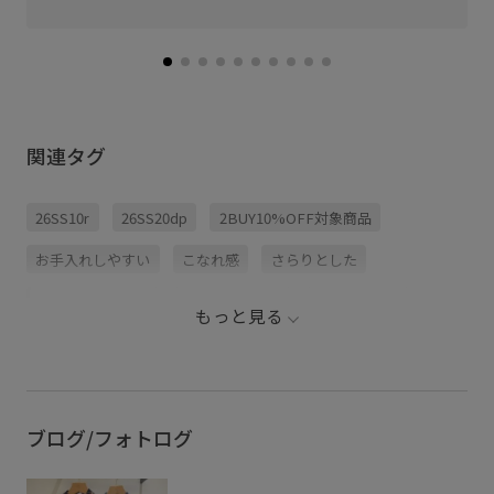
関連タグ
26SS10r
26SS20dp
2BUY10%OFF対象商品
お手入れしやすい
こなれ感
さらりとした
ちょうど良い丈感
インナーパンツ
イージーケア
もっと見る
ウォーム感
カジュアル
カーディガン
キッズ
サンダル
シャツ
シワになりにくい
シンプルコーデ
ストレッチ性
チェック柄
ブログ/フォトログ
デザイン性
ドライ
ハリ感
パンツ