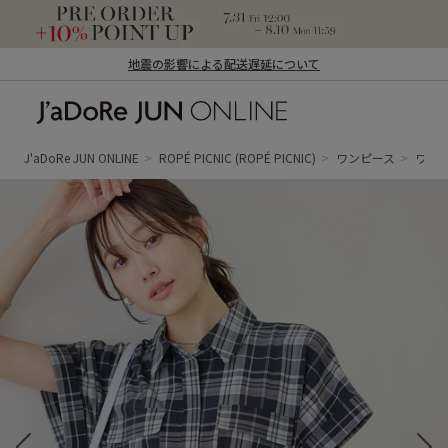
地震の影響による配送遅延について
J'aDoRe JUN ONLINE（ジャドール ジュ
ン オンライン）
J'aDoRe JUN ONLINE
ROPÉ PICNIC
(ROPÉ PICNIC)
ワンピース
ワン