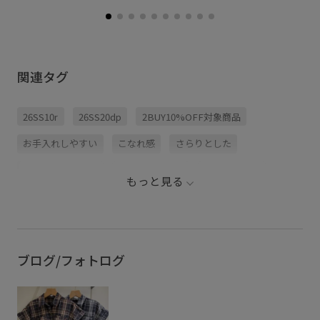
関連タグ
26SS10r
26SS20dp
2BUY10%OFF対象商品
お手入れしやすい
こなれ感
さらりとした
ちょうど良い丈感
インナーパンツ
イージーケア
もっと見る
ウォーム感
カジュアル
カーディガン
キッズ
サンダル
シャツ
シワになりにくい
シンプルコーデ
ストレッチ性
チェック柄
ブログ/フォトログ
デザイン性
ドライ
ハリ感
パンツ
フレアスカート
フレンチスリーブ
ベルト