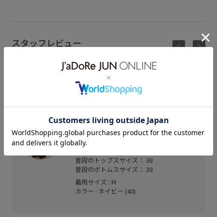
スタッフレビュー
上品なフレアラインで大人っぽい印象に。
シワになりにくく、サラッとした着心地なので、暑
い日も快適に着用いただけます。
mozoワンダーシティ
Minami (158cm)
骨格： ウェーブ
パーソナルカラー： イエベ秋
普段のトップスサイズ： 38
普段のボトムスサイズ： 38
着用サイズ : M
カラー : ネイビー (40)