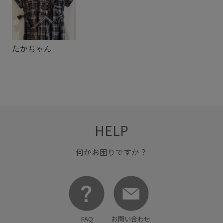
ベーシック
ポリウレタン
ポリエステル
メリハリ
リンクコーデ
ローファー
ワンピース
上品
たかちゃん
二の腕が隠れる
伸縮性
光沢感
夏の機能素材アイテム
知的
肌離れが良い
HELP
何かお困りですか？
FAQ
お問い合わせ