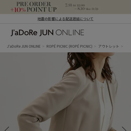
地震の影響による配送遅延について
J'aDoRe JUN ONLINE（ジャドール ジュ
ン オンライン）
J'aDoRe JUN ONLINE
ROPÉ PICNIC
(ROPÉ PICNIC)
アウトレット
ジ