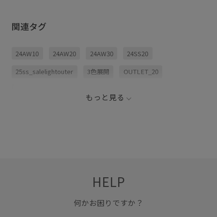
関連タグ
24AW10
24AW20
24AW30
24SS20
25ss_salelightouter
3色展開
OUTLET_20
OUTLETジャケット
OUTLET羽織
pic0627
もっと見る
RP50off
RPouter0129
RPoutlet_pickup
WINTERSALE_PICpickup
きれいめ
ゆったり
カットソー
キャメル
クルーネック
クール
シャツ
シンプル
ジャケット
スカート
HELP
スタイリング
スタンドフリル
スッキリ
タイト
タイトスカート
ダブルクロス素材
テーパードパンツ
何かお困りですか？