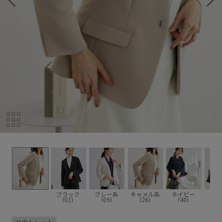
ブラック
グレー系
キャメル系
ネイビー
(01)
(09)
(26)
(40)