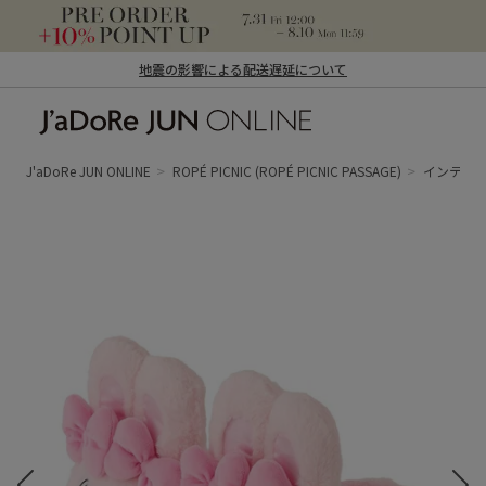
地震の影響による配送遅延について
J'aDoRe JUN ONLINE（ジャドール ジュ
ン オンライン）
J'aDoRe JUN ONLINE
ROPÉ PICNIC
(ROPÉ PICNIC PASSAGE)
インテリ