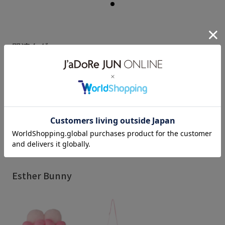
関連タグ
Esther Bunny
EstherBunny
RP26SS
RP26SS_goods
ふんわり
もこもこ
インテリア
ショルダーバッグ
スリッパ
パスケース
もっと見る
ボリューム感
気軽に使える
立体的
Esther Bunny