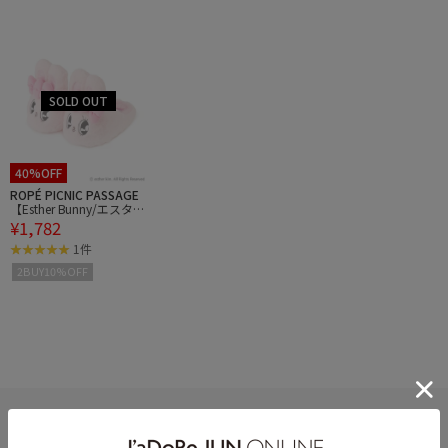
40%OFF
ROPÉ PICNIC PASSAGE
【Esther Bunny/エスター
¥1,782
バニー】ぬいぐるみスリ
ッパ リボンバニー
1件
2BUY10%OFF
HELP