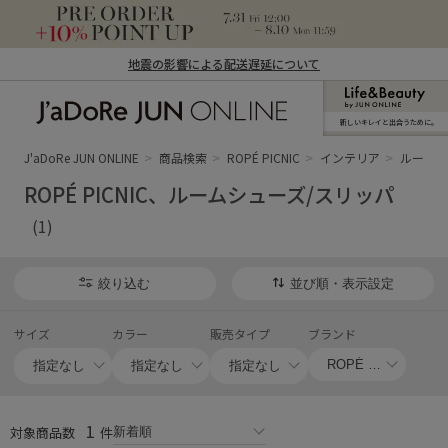
地震の影響による配送遅延について
新しいキレイと出合うために。
J'aDoRe JUN ONLINE（ジャドール ジュ
ン オンライン）
J'aDoRe JUN ONLINE
商品検索
ROPÉ PICNIC
インテリア
ルームシ
ROPÉ PICNIC、ルームシューズ/スリッパ
(1)
絞り込む
並び順・表示設定
サイズ
カラー
販売タイプ
ブランド
1
対象商品数
件