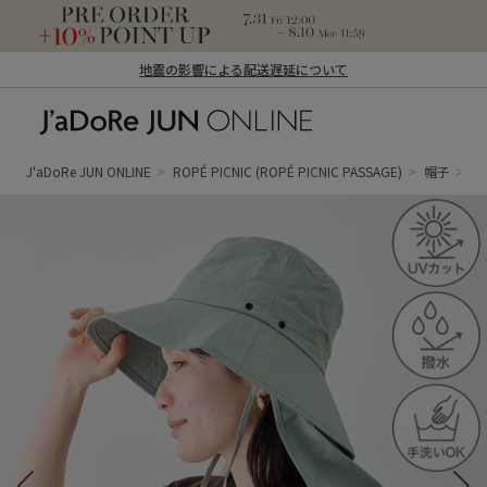
地震の影響による配送遅延について
J'aDoRe JUN ONLINE（ジャドール ジュ
ン オンライン）
J'aDoRe JUN ONLINE
ROPÉ PICNIC
(ROPÉ PICNIC PASSAGE)
帽子
ハ