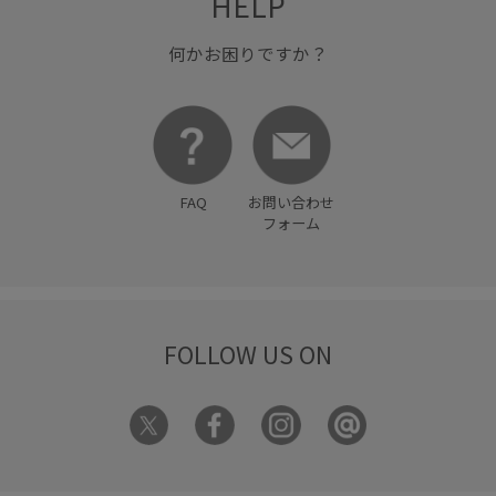
HELP
夏の機能素材アイテム
快適
抗菌防臭
持ち運びに便利
撥水加工
旅行
機能素材
何かお困りですか？
親子コーデ
通気性
防臭加工
FAQ
お問い合わせ
フォーム
FOLLOW US ON