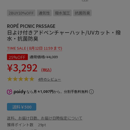
2BUY10%OFF
通気性
撥水加工
抗菌防臭
ROPÉ PICNIC PASSAGE
日よけ付きアドベンチャーハット/UVカット・撥
水・抗菌防臭
TIME SALE ( 8月12日 11:59 まで)
25%OFF
通常価格:
¥4,389
¥3,292
(税込)
4件のレビュー
なら
月々1,097円
から。分割手数料無料
送料￥500
送料、お届け日数、お届け日時指定について
獲得ポイント数
29pt