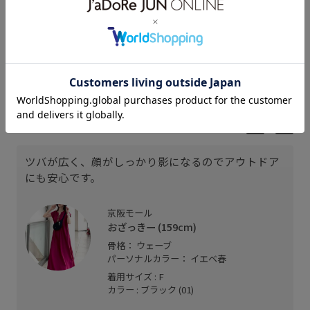
おざっきー
NACHI
159cm SIZE:F
155cm SIZE:F
スタッフレビュー
ツバが広く、顔がしっかり影になるのでアウトドア
にも安心です。
京阪モール
おざっきー (159cm)
骨格： ウェーブ
パーソナルカラー： イエベ春
着用サイズ : F
カラー : ブラック (01)