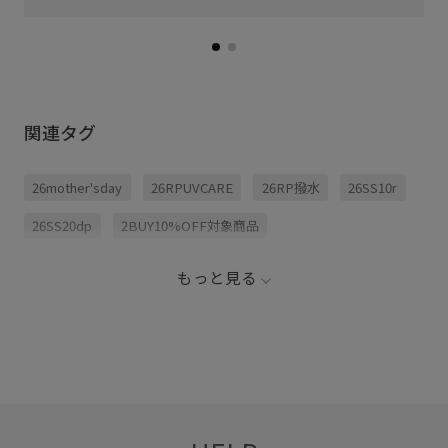
関連タグ
26mother'sday
26RPUVCARE
26RP撥水
26SS10r
26SS20dp
2BUY10%OFF対象商品
ROPÉPICNIC_TIMESALE
RP26SS
RP26SS_goods
もっと見る
UV加工
アウトドア
キッズ
キャンプ
サイズ調整
サンダル
スニーカー
スポーツ
スポーツサンダル
ドライ
ハット
メッシュ
メッシュ素材
リラックス感
取り外し可能