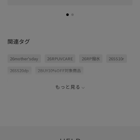
関連タグ
26mother'sday
26RPUVCARE
26RP撥水
26SS10r
26SS20dp
2BUY10%OFF対象商品
ROPÉPICNIC_TIMESALE
RP26SS
RP26SS_goods
もっと見る
UV加工
アウトドア
キッズ
キャンプ
サイズ調整
サンダル
スニーカー
スポーツ
スポーツサンダル
ドライ
ハット
メッシュ
メッシュ素材
リラックス感
取り外し可能