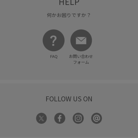
HELP
夏の機能素材アイテム
快適
抗菌防臭
持ち運びに便利
撥水加工
旅行
機能素材
何かお困りですか？
親子コーデ
通気性
防臭加工
FAQ
お問い合わせ
フォーム
FOLLOW US ON