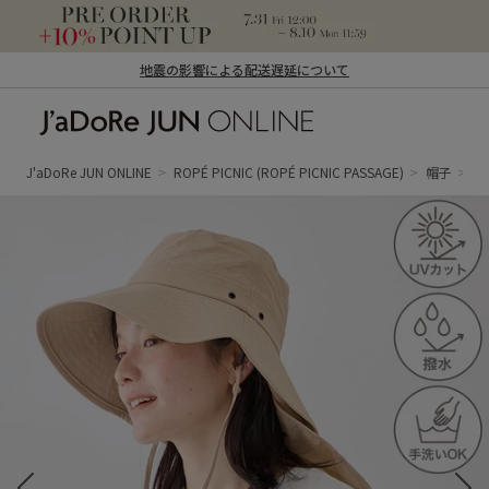
地震の影響による配送遅延について
J'aDoRe JUN ONLINE（ジャドール ジュ
ン オンライン）
J'aDoRe JUN ONLINE
ROPÉ PICNIC
(ROPÉ PICNIC PASSAGE)
帽子
ハ