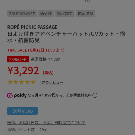
2BUY10%OFF
通気性
撥水加工
抗菌防臭
ROPÉ PICNIC PASSAGE
日よけ付きアドベンチャーハット/UVカット・撥
水・抗菌防臭
TIME SALE ( 8月12日 11:59 まで)
25%OFF
通常価格:
¥4,389
¥3,292
(税込)
4件のレビュー
なら
月々1,097円
から。分割手数料無料
送料￥500
送料、お届け日数、お届け日時指定について
獲得ポイント数
29pt