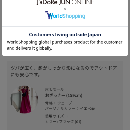
おざっきー
NACHI
159cm SIZE:F
155cm SIZE:F
スタッフレビュー
ツバが広く、顔がしっかり影になるのでアウトドア
にも安心です。
京阪モール
おざっきー (159cm)
骨格： ウェーブ
パーソナルカラー： イエベ春
着用サイズ : F
カラー : ブラック (01)