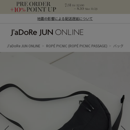
地震の影響による配送遅延について
J'aDoRe JUN ONLINE（ジャドール ジュ
ン オンライン）
J'aDoRe JUN ONLINE
ROPÉ PICNIC
(ROPÉ PICNIC PASSAGE)
バッグ