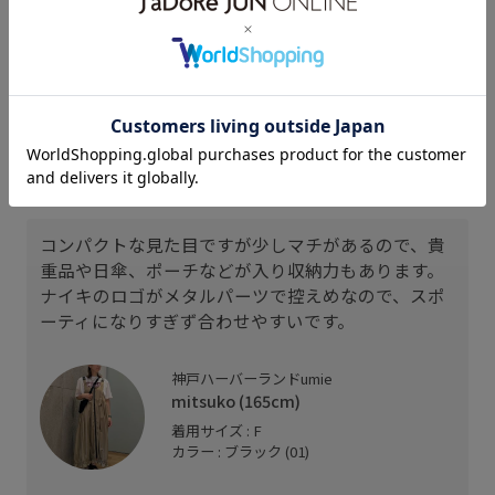
あずさ
nmt
NACHI
157cm SIZE:F
157cm SIZE:F
155cm SIZE:F
スタッフレビュー
コンパクトな見た目ですが少しマチがあるので、貴
重品や日傘、ポーチなどが入り収納力もあります。
ナイキのロゴがメタルパーツで控えめなので、スポ
ーティになりすぎず合わせやすいです。
神戸ハーバーランドumie
mitsuko (165cm)
着用サイズ : F
カラー : ブラック (01)