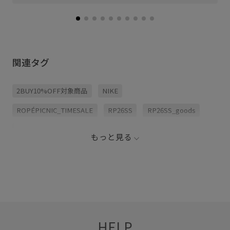
関連タグ
2BUY10%OFF対象商品
NIKE
ROPÉPICNIC_TIMESALE
RP26SS
RP26SS_goods
サステナブル
ストラップ
ストラップ調整可能
もっと見る
スポーティ
スリップ
ナイロン
フーディー
ボディバッグ
ポリエステル
リサイクル
収納力
小物
幅広
普段使い
HELP