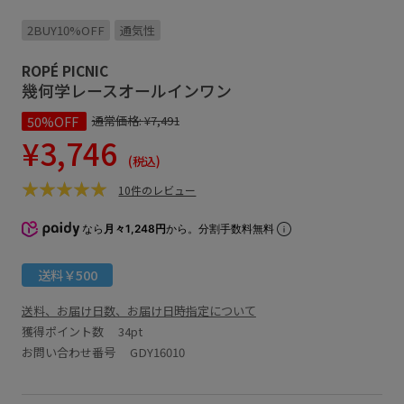
2BUY10%OFF
通気性
ROPÉ PICNIC
幾何学レースオールインワン
50%OFF
通常価格:
¥7,491
¥3,746
(税込)
10件のレビュー
なら
月々1,248円
から。分割手数料無料
送料￥500
送料、お届け日数、お届け日時指定について
獲得ポイント数
34pt
お問い合わせ番号 GDY16010