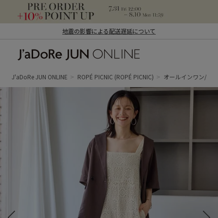
地震の影響による配送遅延について
J'aDoRe JUN ONLINE（ジャドール ジュ
ン オンライン）
J'aDoRe JUN ONLINE
ROPÉ PICNIC
(ROPÉ PICNIC)
オールインワン/サ