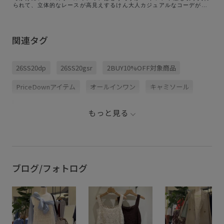
られて、立体的なレースが高見えするけん大人カジュアルなコーデが好
きな人にこそおすすめしたい！！ ⁡ しかも短め着丈の半袖ジャケットを
合わせたらスタイルもめちゃくちゃ良くみえる👀💕 ⁡ シワにもなりにく
いアイテムやから旅行やドライブにもバッチリ🤟🏻 ぜひ参考にしてみて
ください🕊 ⁡ ┈┈┈┈┈┈┈┈┈┈ ⁡ #ropepicnic #大人カジュアルコーデ #レ
関連タグ
ース #オールインワン
26SS20dp
26SS20gsr
2BUY10%OFF対象商品
PriceDownアイテム
オールインワン
キャミソール
コットン
サンダル
シワになりにくい
もっと見る
ストレスフリー
ヘルシー
上品
伸縮性
夏の機能素材アイテム
幾何学柄
抜け感
立体的
肌馴染が良い
通気性
ブログ/フォトログ