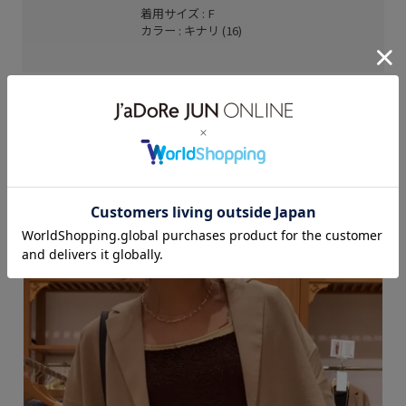
着用サイズ : F
カラー : キナリ (16)