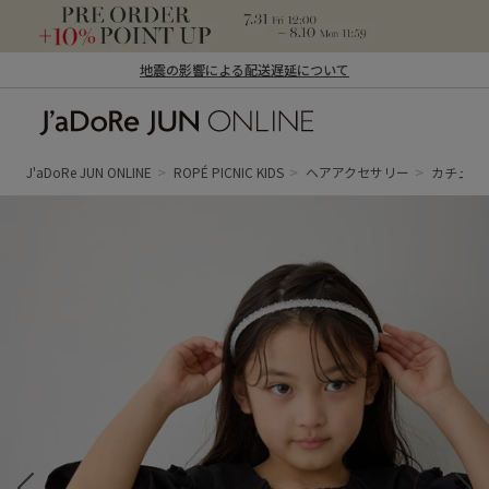
地震の影響による配送遅延について
J'aDoRe JUN ONLINE（ジャドール ジュ
ン オンライン）
J'aDoRe JUN ONLINE
ROPÉ PICNIC KIDS
ヘアアクセサリー
カチュー