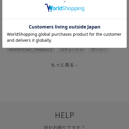
関連タグ
26SS10r
26SS20dp
kids_2026summergoods
ROPÉPICNIC_TIMESALE
カチューシャ
ガーリー
キッズ
キラキラ
ダウン
ニュアンスカラー
もっと見る
ワンピース
涼しげ
透明感
HELP
何かお困りですか？