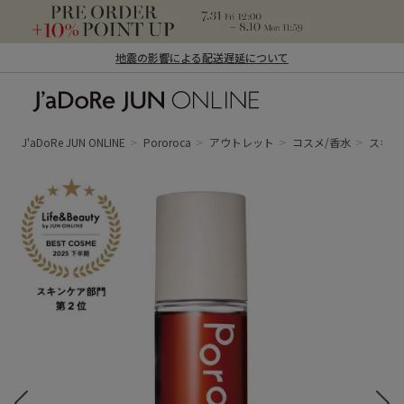
地震の影響による配送遅延について
J'aDoRe JUN ONLINE（ジャドール ジュ
ン オンライン）
J'aDoRe JUN ONLINE
Pororoca
アウトレット
コスメ/香水
スキン