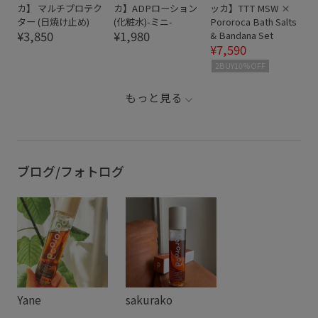
カ】 マルチプロテク
カ】ADPローション
ッカ】TTT MSW ×
ター (日焼け止め)
(化粧水)-ミニ-
Pororoca Bath Salts
¥3,850
¥1,980
& Bandana Set
¥7,590
2BUY10%OFF
もっと見る
ブログ/フォトログ
Yane
sakurako