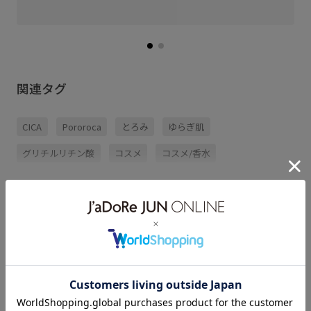
関連タグ
CICA
Pororoca
とろみ
ゆらぎ肌
グリチルリチン酸
コスメ
コスメ/香水
サステナブル
スキンケア
バランスが良い
もっと見る
ヒアルロン酸Na
ベスト
ベリー
ペット
化粧品
化粧水
Pororoca