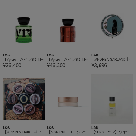
L&B
L&B
L&B
【Vyrao｜バイラオ】Min
【Vyrao｜バイラオ】Ma
【ANDREA GARLAND｜
¥26,400
¥46,200
¥3,696
i Woo I am Verdant ミニ
majuju ママジュジュ
アンドレアガーランド】
ウー アイ・アム・ヴァー
アロマリップ&ネイルバ
ダント
ーム CIRCULER LUNA サ
ーキュラールナ
L&B
L&B
L&B
【O SKIN & HAIR｜オ
【SINN PURETE｜シンピ
【SENN｜セン】ウォー