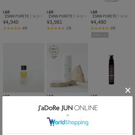
L&B
L&B
L&B
【SINN PURETE｜シンピ
【SINN PURETE｜シンピ
【SINN PURETE｜シンピ
¥4,940
¥3,981
¥4,480
ュルテ】ピュアブースタ
ュルテ】マインドフル フ
ュルテ】パーフェクト U
ーオイル a
レグランス ノンアルコー
Vミルク プロテクション
4件
1件
3件
ル Passionate Awakenin
a
UVカット
g（情熱的な目覚め）
L&B
L&B
L&B
【SENN｜セン】ウォー
【TAU｜タウ】MOIST CA
【STEP BONE CUT PRO
¥2,420
¥4,620
¥4,290
ターオイルバランサー 3
LMING OIL モイストカー
DUCTS｜ステップボーン
10ml
ミングオイル
カットプロダクツ】SBC
7件
1件
P 生ミネラル ジェル+ 75
ml