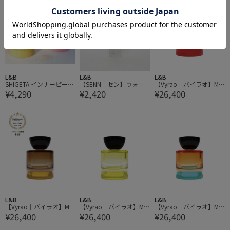
L&B
L&B
L&B
SHIGETA インナーピース
【SENN｜セン】ウォー
【Vyrao｜バイラオ】Min
¥4,290
¥2,420
¥26,400
バスソルト
ターオイルバランサー 1
i Woo Georgette ミニウ
10ml
ー ジョーゼット
L&B
L&B
L&B
【Vyrao｜バイラオ】Min
【Vyrao｜バイラオ】Min
【Vyrao｜バイラオ】Min
¥26,400
¥26,400
¥26,400
i Woo Magnetic 70 ミニ
i Woo Sun Rae ミニウー
i Woo Free00 ミニウー
ウー マグネティック70
サンラエ
フリー00