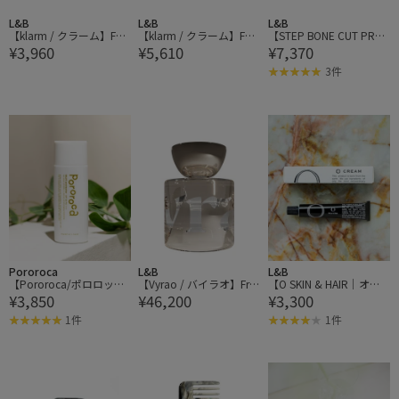
L&B
L&B
L&B
【klarm / クラーム】Fac
【klarm / クラーム】Fac
【STEP BONE CUT PRO
¥3,960
¥5,610
¥7,370
e Pack No.0 standard 40
e Pack No.0 standard 80
DUCTS｜ステップボーン
g フェイスパック スタン
g フェイスパック スタン
カットプロダクツ】生ミ
3件
ダード
ダード
ネラルミスト+ 200ml
Pororoca
L&B
L&B
【Pororoca/ポロロッ
【Vyrao / バイラオ】Fra
【O SKIN & HAIR｜オ
¥3,850
¥46,200
¥3,300
カ】 マルチプロテクター
grance（香水）The Sixth
ー・スキン アンド ヘ
(日焼け止め)
EDP
ア】O CREAM オー・ク
1件
1件
リーム 50g