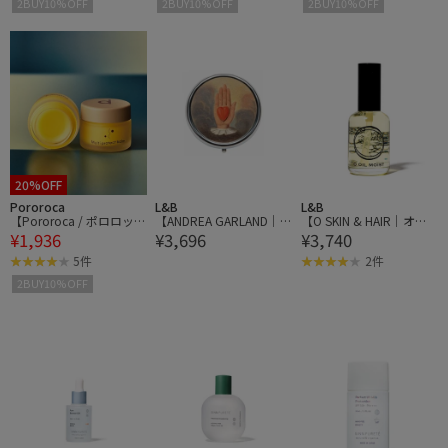
2BUY10%OFF
2BUY10%OFF
2BUY10%OFF
20%OFF
Pororoca
L&B
L&B
【Pororoca / ポロロッ
【ANDREA GARLAND｜
【O SKIN & HAIR｜オ
¥1,936
¥3,696
¥3,740
カ】マルチプロテクトバ
アンドレアガーランド】
ー・スキン アンド ヘ
ーム
アロマリップ&ネイルバ
ア】O・OIL オー・オイ
5件
2件
ーム CIRCULER HAND サ
ル 50ml
2BUY10%OFF
ーキュラーハンド