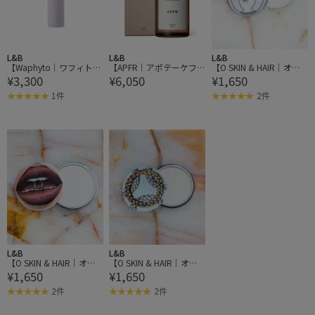
L&B
L&B
L&B
【Waphyto｜ワフィト】
【APFR｜アポテーケフ
【O SKIN & HAIR｜オ
¥3,300
¥6,050
¥1,650
インティメイト ウォッ
レグランス】＜季節限定
ー・スキン アンド ヘ
シュ【フェムテック】
＞HAND WASH OSMANTH
ア】O MILLER （オー・
1件
2件
US ハンドウォッシュ オ
ミラー）
スマンサス
L&B
L&B
【O SKIN & HAIR｜オ
【O SKIN & HAIR｜オ
¥1,650
¥1,650
ー・スキン アンド ヘ
ー・スキン アンド ヘ
ア】O MILLER （オー・
ア】O MILLER （オー・
2件
2件
ミラー）
ミラー）