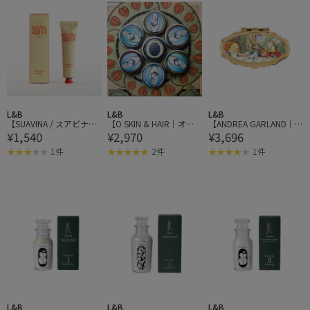
L&B
L&B
L&B
【SUAVINA / スアビナ】
【O SKIN & HAIR｜オ
【ANDREA GARLAND｜
¥1,540
¥2,970
¥3,696
Suavina Original Hand C
ー・スキン アンド ヘ
アンドレアガーランド】
ream 40ml
ア】O BALM 20ml （オ
アロマリップ&ネイルバ
1件
2件
1件
ー・バーム）ハンド
ーム ALICE:Mad Hatter's
Tea Party アリス マッド
ハッターティーパーティ
ー
L&B
L&B
L&B