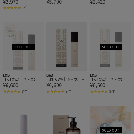
¥2,970
¥5,700
¥2,420
ー・スキン アンド ヘ
ュルテ】フェザータッチ
ターオイルバランサー 2
ア】O BALM 20ml （オ
ング クラリティーパウダ
10ml
1件
ー・バーム） リップ
ー
L&B
L&B
L&B
【KITOWA｜キトワ】バ
【KITOWA｜キトワ】バ
【KITOWA｜キトワ】バ
¥6,600
¥6,600
¥6,600
スエッセンス（入浴剤）
スエッセンス（入浴剤）
スエッセンス（入浴剤）
3件
3件
3件