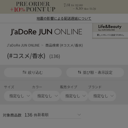
地震の影響による配送遅延について
新しいキレイと出合うために。
J'aDoRe JUN ONLINE（ジャドール ジュ
ン オンライン）
J'aDoRe JUN ONLINE
商品検索 (#コスメ/香水)
(#コスメ/香水)
(136)
絞り込む
並び順・表示設定
サイズ
カラー
販売タイプ
ブランド
136
対象商品数
件