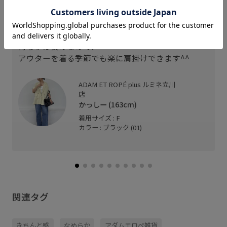
高級感のあるリアルレザーを使用。
荷物がたっぷり入り、
持ち手は長めなので、
アウターを着る季節でも楽に肩掛けできます^^
ADAM ET ROPÉ plus ルミネ立川
店
かっしー (163cm)
着用サイズ : F
カラー : ブラック (01)
関連タグ
きちんと感
なめらか
アダムエロぺ雑貨