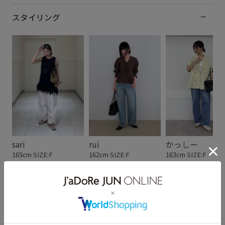
スタイリング
sari
rui
かっしー
165cm SIZE:F
162cm SIZE:F
163cm SIZE:F
スタッフレビュー