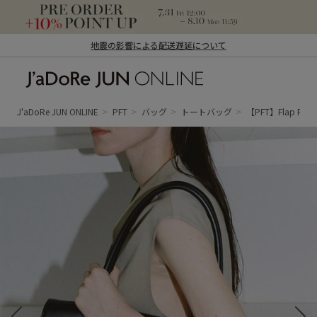
地震の影響による配送遅延について
J'aDoRe JUN ONLINE（ジャドール ジュ
ン オンライン）
J'aDoRe JUN ONLINE
PFT
バッグ
トートバッグ
【PFT】Flap P Tot