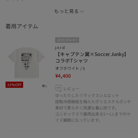
通気性の良いロフトエアカーゴショーツと合わせてスポ
もっと見る
ーツ観戦スタイルのご提案です
ユニセックスで着用出来るのでお揃いコーデもおすすめ
着用アイテム
です
2BUY10%OFF
個人インスタ始めました♪
j.n.r.d
【キャプテン翼×Soccer Junky】
kaori_08.30 です。
コラボTシャツ
是非こちらのフォローも宜しくお願いします。
オフホワイト / S
¥4,400
33%OFF
レビュー
ゆったりしたリラックスシルエット
接触冷感機能を備えたポリエステルポンチ
素材で柔らかく快適な着心地です。
ユニセックスで着用出来るS〜LLまでのサ
イズ展開になっています。