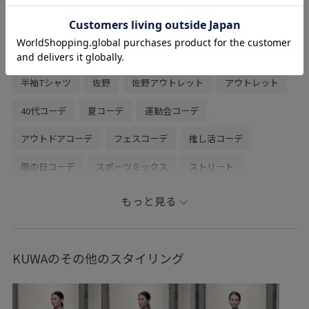
ク。
関連タグ
半袖Tシャツ
佐野
佐野アウトレット
アウトレット
40代コーデ
夏コーデ
運動会コーデ
アウトドアコーデ
フェスコーデ
推し活コーデ
雨の日コーデ
スポーツミックス
ストリート
大人カジュアル
パンツスタイル
カジュアルコーデ
もっと見る
ヘルシーコーデ
メンズライク
シンプルコーデ
ベーシック
JUNRed
ウェーブ
イエベ秋
KUWAのその他のスタイリング
ノーマル
トップス
Tシャツ/カットソー
パンツ
カーゴパンツ
雑貨/ホビー/スポーツ/ペット