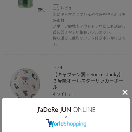
レビュー
水に濡らすことでひんやり感を得られる冷
感素材
スポーツ観戦やアウトドアなどにも活躍し
首に巻きやすい細長いシルエット。
持ち運びに便利なフック付きボトル付きで
す。
j.n.r.d
【キャプテン翼×Soccer Junky】
３号級オールスターサッカーボー
ル
ホワイト / F
¥6,930
レビュー
オブジェとして飾りやすい存在感のある3
号サイズのサッカーボール
ここでしか手に入らない限定グラフィッ