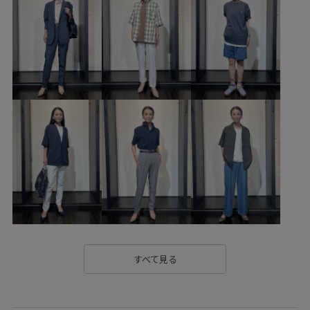
スポーツグッズ
その他雑貨
AOI06000
AOI06010
AOM06180
LMS06190
MSpecial_pickup
Tシャツ
UVケア
ふくらみ
ゆったり
アクティブシーン
イージーパンツ
オーバーサイズ
カジュアル
グラフィック
グラフィックT
コラボ
コラボアイテム
サッカー
シャツ
ショーツ
ショートパンツ
ジャケット
スポーツ
スポーティ
セットアップ
テニス
テーパード
ナイロン
フィット感
プルオーバー
ベルト
ボリューム感
ポップ
すべて見る
ポリウレタン
ポリエステル
ポロシャツ
ポンチ素材
メッシュ
ユニセックス
リラックス感