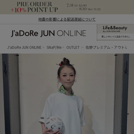
地震の影響による配送遅延について
新しいキレイと出合うために。
J'aDoRe JUN ONLINE（ジャドール ジュ
ン オンライン）
J'aDoRe JUN ONLINE
SNaP/Me
OUTLET
佐野プレミアム・アウトレッ