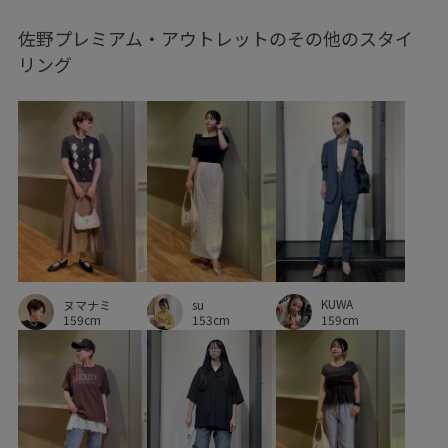
佐野プレミアム・アウトレットのその他のスタイ
ワイドシルエット
伸縮性
小物
快適
リング
快適なはき心地
抜け感
接触冷感
清涼感
男女兼用
穿き心地が良い
立体感
紫外線対策
薄手
軽快
通気性
野球
KUWA
ヌマナミ
su
159cm
159cm
153cm