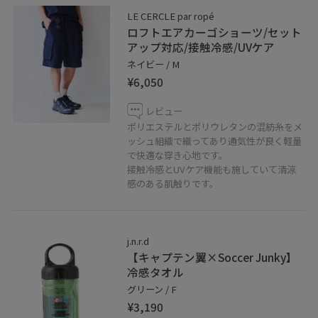
LE CERCLE par ropé
ロフトエアカーゴショーツ/セット
アップ対応/接触冷感/UVケア
ネイビー / M
¥6,050
レビュー
ポリエステルとポリウレタンの混紡糸をメ
ッシュ組織で織ってあり通気性が良く軽量
で快適な穿き心地です。
接触冷感とUVケア機能も施していて清涼
感のある肌触りです。
j.n.r.d
【キャプテン翼×Soccer Junky】
冷感タオル
グリーン / F
¥3,190