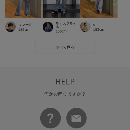
ちゅえりちゃ
ヌマナミ
su
ん
159cm
153cm
156cm
すべて見る
HELP
何かお困りですか？