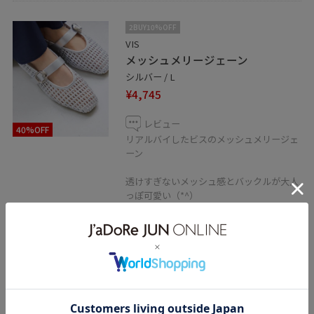
2BUY10%OFF
VIS
メッシュメリージェーン
シルバー / L
¥4,745
レビュー
40%OFF
リアルバイしたビスのメッシュメリージェ
ーン
透けすぎないメッシュ感とバックルが大人
っぽ可愛い（*^）
つま先が隠れるからフットネイルしてなく
ても〇
ゆったりフィットしてくれて1日履いても
楽ちん！
この夏大活躍しそうです
関連タグ