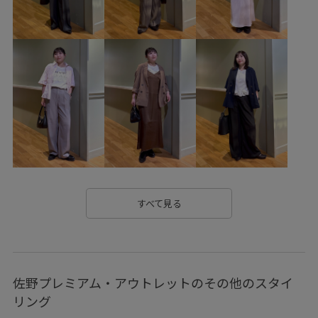
vis_br31
vis_ceremony
vis_cityrelax
vis_directorrecommended
vis_okazakisae_june
vis_okazakisae_may
vis_shikanoma
VIS_smallsize
vis_STAYC240502
vis_追加
visリボン
Wpickup_items
Wshoes_pickup
Wtops_pickup
お手入れしやすい
お気に入りアイテム_pickup
きちんと感
こなれ感
さらりとした
すべて見る
みんながチェックしているアイテム_pickup
インソール
イージーケア
ウォッシャブル
エコバッグ
佐野プレミアム・アウトレットのその他のスタイ
カジュアル
カットソー
クッション
コットン
リング
シワになりにくい
ジャケット
セットアップ