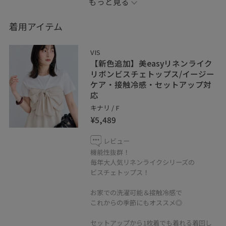
もっと見る
┈┈┈┈┈┈┈┈┈┈┈┈
着用アイテム
ご覧いただきありがとうございます ♡
VIS
【新色追加】美easyリネンライク
インスタもやってます ☺︎︎︎︎
リボンビスチェトップス/イージー
ケア・接触冷感・セットアップ対
応
_na_a_03
キナリ / F
¥5,489
是非こちらのフォローもお願いいたします ！
レビュー
┈┈┈┈┈┈┈┈┈┈┈┈
機能性抜群！
毎年大人気リネンライクシリーズの
ビスチェトップス！
お家での洗濯可能＆接触冷感で
これからの季節にもオススメ◎
セットアップから1枚着でも着れる着回し