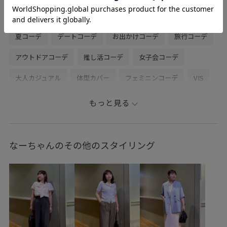
ドット柄スカート
メリージェーンサンダル
初夏コーデ
夏コーデ
デートコーデ
お出かけコーデ
旅行コーデ
アウトドアコーデ
推し活コーデ
女子会コーデ
大人カジュアル
体型カバー
フェミニンコーデ
VIS
ウェーブ
イエベ春
混合
低身長
トップス
もっと見る
Tシャツ/カットソー
スカート
バッグ
ハンドバッグ
シューズ
パンプス
BVA36060
BVC36100
なーちゃんのその他のスタイリング
BVM36100
BVX43261
2025セレモニー
26officecasual
setup_pickup
Ssize_akisuda
Tシャツ
VIS_2026SS_POLO
VIS_2026SS_POLO2
vis_26ss_summergoods
vis_26ss_summertops