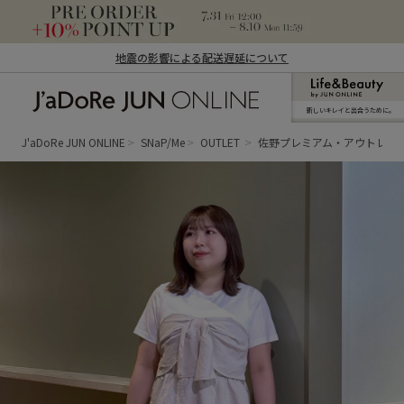
地震の影響による配送遅延について
新しいキレイと出合うために。
J'aDoRe JUN ONLINE（ジャドール ジュ
ン オンライン）
J'aDoRe JUN ONLINE
SNaP/Me
OUTLET
佐野プレミアム・アウトレッ