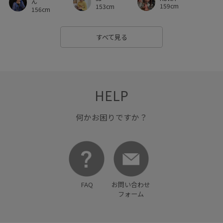
ん
159cm
153cm
156cm
涼しげ
着やすい
着心地が良い
細見え
美easy
美easy_linen_ALL
美easyリネンライク
美シルエット
すべて見る
薄手
追加生産
透け感
長財布
HELP
何かお困りですか？
FAQ
お問い合わせ
フォーム