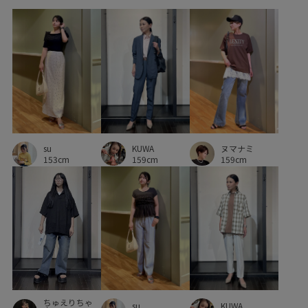
セットアップ対象商品
ソフトタッチ
デイリーで活躍
デニムパンツ
ニュアンスがある
ネイル
パンツ
ビスチェ
フィット感
フォーマル
フォーマルシーン
フレアデニム
ブラウス
プルオーバー
ベルト
ベーシック
ポリエステル
ポーチ
マニッシュ
KUWA
ヌマナミ
su
マーメイドスカート
メッシュ
リネン
レイヤード風
159cm
159cm
153cm
ワイドパンツ
ワンショルダー
人気急上昇
伸縮性
入園式
内ポケット
冷んやり
切り替え
卒園式入学式
卒業式入学式
大人っぽい
学校行事
安定感
小さいポーチ
抜け感
接触冷感
春カラー
普段使い
歩きやすい
洗濯OK
洗濯機で洗える
ちゅえりちゃ
KUWA
su