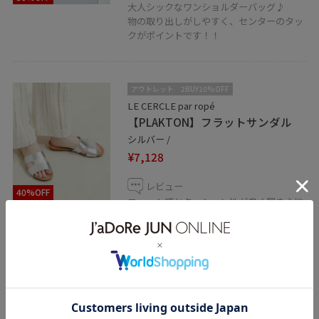
大人シックなワンショルダーバッグ♪
物の取り出しがしやすく、センターのタッ
クがポイントです！！
アウトレット
2BUY10%OFF
LE CERCLE par ropé
【PLAKTON】フラットサンダル
シルバー /
¥7,128
レビュー
40%OFF
フィット感とクッション性が良く履き心地
の抜群なフラットサンダルです☺︎
履き心地を追求したコルクソールのサンダ
ルなので足も疲れにくく、様々なシーンで
重宝する一足となっております♪
関連タグ