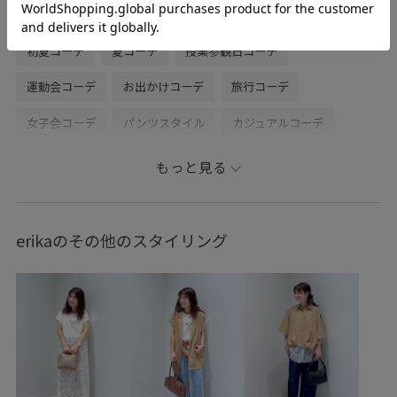
仙台泉
LE CERCLE par ropé
初春コーデ
春コーデ
初夏コーデ
夏コーデ
授業参観日コーデ
運動会コーデ
お出かけコーデ
旅行コーデ
女子会コーデ
パンツスタイル
カジュアルコーデ
別注アイテム
ROPÉ
乾燥
トップス
もっと見る
カーディガン
タンクトップ
パンツ
バッグ
ショルダーバッグ
シューズ
サンダル
GUA24060
erikaのその他のスタイリング
GUK16030
GUM36080
GUS16040
GUX64030
1枚でも着れる
GU_BAG
GU_SUMMERGOODS
GU_ギフト
GU_雑貨
Tシャツ
きれいめ
さらりとした
ゆったり
アウトドア
アンダーウェア