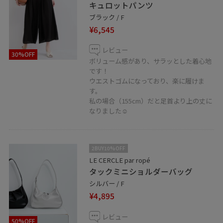
キュロットパンツ
ブラック / F
¥6,545
レビュー
30%OFF
ボリューム感があり、サラッとした着心地
です！
ウエストゴムになっており、楽に履けま
す。
私の場合（155cm）だと足首より上の丈に
なりました☺︎
2BUY10%OFF
LE CERCLE par ropé
タックミニショルダーバッグ
シルバー / F
¥4,895
レビュー
50%OFF