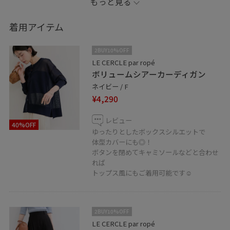
もっと見る
拾いにくいので体型カバーにも◎
スカートのようなの見た目で着映えするキュロットパン
着用アイテム
ツと合わせました！
2BUY10%OFF
どちらも夏でもサラッとご着用できるアイテムです⭐︎
LE CERCLE par ropé
ボリュームシアーカーディガン
ネイビー / F
¥4,290
レビュー
40%OFF
ゆったりとしたボックスシルエットで
体型カバーにも◎！
ボタンを閉めてキャミソールなどと合わせ
れば
トップス風にもご着用可能です☺︎
2BUY10%OFF
LE CERCLE par ropé