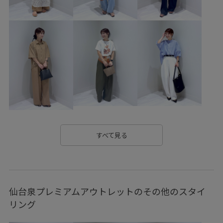
イベント
カジュアル
カップ付き
キャミソール
キュロットパンツ
クッション性
シアー
シアー素材
シルエットがポイント
シンプル
スカート
スッキリ
スッキリ見え
ストレスフリー
スラックス
タック
テレコ素材
デイリーで活躍
デイリー使い
トレンド
ナチュラル
ニット
ハンドバッグ
バランスが良い
フィット感
フラットサンダル
ブラウス
ブラトップ
すべて見る
ヘルシー
ヘンリーネック
ベイカーパンツ
ベーシック
ボックスシルエット
ボリューム感
仙台泉プレミアムアウトレットのその他のスタイ
マキシスカート
ヨレにくい
リネン
リブ
リング
リブ編み
リラックススタイル
リラックス感