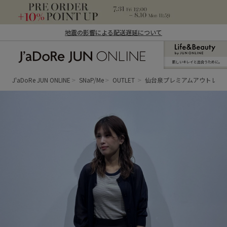
地震の影響による配送遅延について
新しいキレイと出合うために。
J'aDoRe JUN ONLINE（ジャドール ジュ
ン オンライン）
J'aDoRe JUN ONLINE
SNaP/Me
OUTLET
仙台泉プレミアムアウトレッ