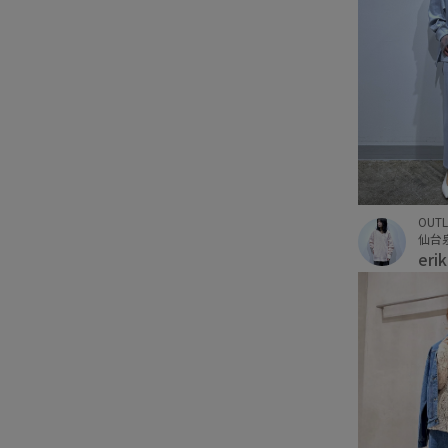
OUTL
eri