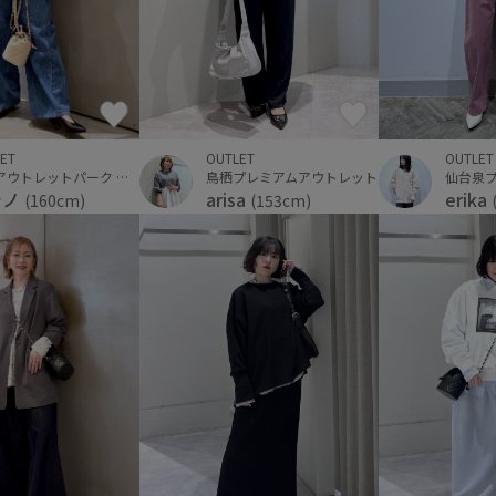
OUTLET
OUTLET
ET
鳥栖プレミアムアウトレット
三井アウトレットパーク 横浜ベイサイド
arisa
erika
シノ
(153cm)
(160cm)