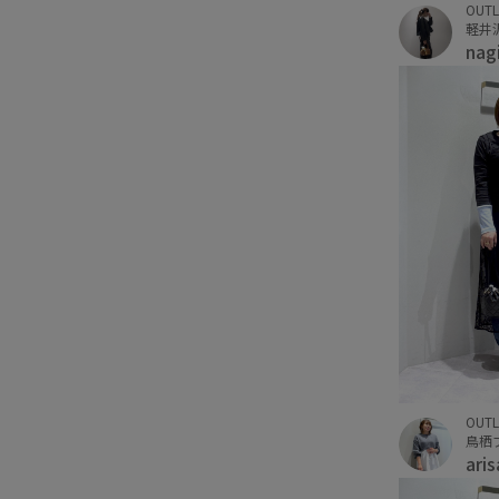
OUTL
nag
OUTL
鳥栖
ari