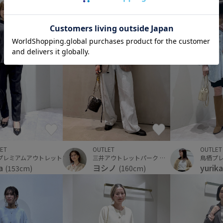
OUTLET
OUTLET
ET
三井アウトレットパーク 横浜ベイサイド
鳥栖プ
プレミアムアウトレット
ヨシノ
yurik
sa
(160cm)
(153cm)