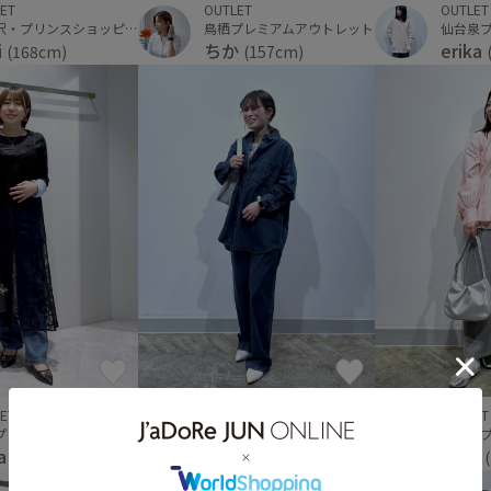
ET
OUTLET
OUTLET
軽井沢・プリンスショッピングプラザ
鳥栖プレミアムアウトレット
i
ちか
erika
(168cm)
(157cm)
OUTLET
ET
OUTLET
プレミアムアウトレット
仙台泉プレミアムアウトレット
naka
sa
erika
(153cm)
(155cm)