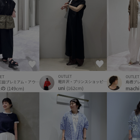
OUTLET
ET
OUTLET
軽井沢・プリンスショッピングプラザ
神戸三田プレミアム・アウトレット
鳥栖プ
uni
たの
mach
(162cm)
(149cm)