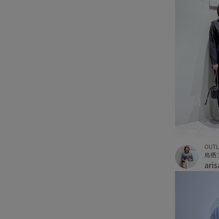
OUTL
鳥栖
ari