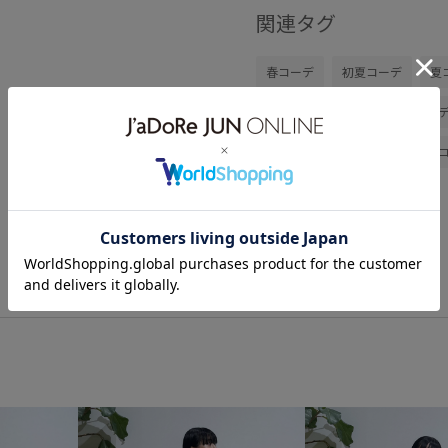
関連タグ
春コーデ
初夏コーデ
夏
旅行コーデ
アウトドアコー
パンツスタイル
カジュアル
混合
低身長
トップス
シューズ
パンプス
BVA1
0318PRESS対象商品
1枚で
2BUY10%OFF対象商品
2WA
Tシャツ
VIS_2026SS_POLO
vis_26ss_summertops
VIS_
vis_pickuptops
VIS_smallsiz