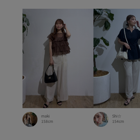
maki
Shi☆
158cm
154cm