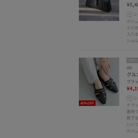
¥5,4
レ
カジ
小さ
入り
ショ
2BUY
VIS
グル
ブラック
¥4,1
レ
40%OFF
チラ
着用
靴下
いい
カジ