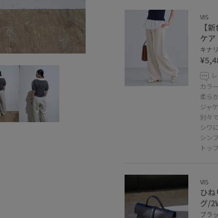
VIS
【新
ケア
キナリ 
¥5,4
レ
カラ
柔ら
ジャ
別々
シワ
シン
トッ
VIS
ひね
グ/
ブラック