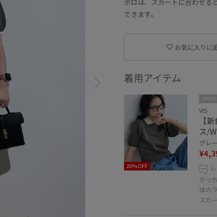
ポロは、スカートに合わせる
できます。
お気に入りに
着用アイテム
2BUY
VIS
【新
ス/
グレー 
¥4,3
20%OFF
レ
かっ
体の
スカ