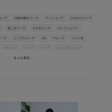
コーデ
授業参観日コーデ
デートコーデ
お出かけコーデ
デ
推し活コーデ
女子会コーデ
大人カジュアル
コーデ
シンプルコーデ
VIS
ウェーブ
ブルべ冬
ポロシャツ
パンツ
バッグ
ショルダーバッグ
もっと見る
6010
BVM16200
BVS36100
BVX36070
もオシャレ
26officecasual
26SSceremony
Yで使える
BVX44070_BVX36070
Ssize_akisuda
VIS_2026SS_POLO2
VIS_26SS
vis_26ssbag
ceremony_2026
vis_okazakisae_may
vis_pickuppants
e
WEB限定
Web限定カラー
Wpickup_items