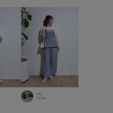
玉になりにくい
洗濯OK
洗濯機で洗える
甲高
秋冬
細見え
美easy
美easy_linen_ALL
エット
薄手
衝撃吸収
財布
透け感
長財布
sue
157cm