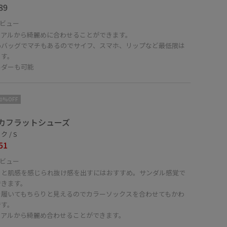
89
ビュー
ュアルから綺麗めに合わせることができます。
めバッグでマチもあるのでサイフ、スマホ、リップなど最低限は
ます。
ルダーも可能
10%OFF
カフラットシューズ
 / S
51
ビュー
ッと肌感を感じられ抜け感を出すにはおすすめ。サンダル感覚で
できます。
を履いてもちらりと見えるのでカラーソックスを合わせてもかわ
です。
ュアルから綺麗め合わせることができます。