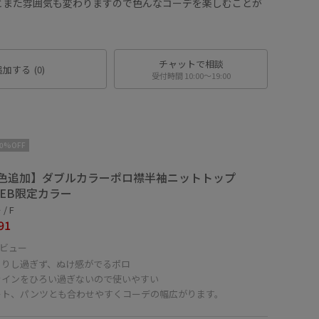
とまた雰囲気も変わりますので色んなコーデを楽しむことが
チャットで相談
追加する
(0)
受付時間 10:00〜19:00
10%OFF
色追加】ダブルカラーポロ襟半袖ニットトップ
WEB限定カラー
/ F
91
ビュー
ちりし過ぎず、ぬけ感がでるポロ
ラインをひろい過ぎないので使いやすい
ート、パンツとも合わせやすくコーデの幅広がります。