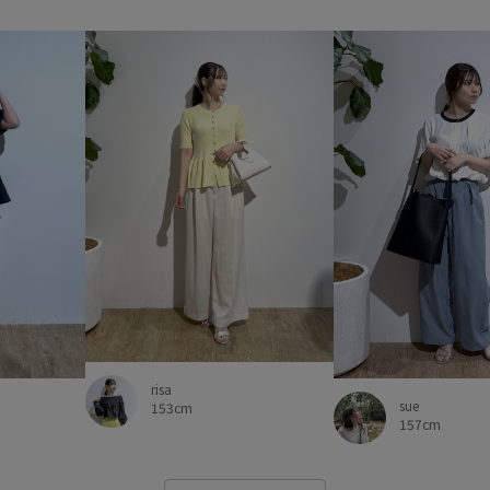
接触冷感
歩きやすい
毛
疲れにくい
着心地が良い
美easyリネンライク
美シル
限定カラー
靴下
高級感
risa
sue
153cm
157cm