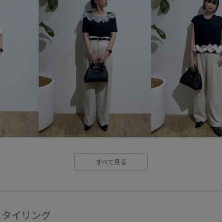
Wshoes_pickup
お手入れし
きれいめ
こなれ感
さら
やや長め
イージーケア
シャツ
シワになりにくい
セットアップ
セットアップ
デニムとの相性抜群
トレン
ニュアンスがある
ネイル
フォーマルシーン
ブラウス
すべて見る
リネン
レイヤード
ロン
主役アイテム
伸縮性
低
取り外し可能
取り外し可能
スタイリング