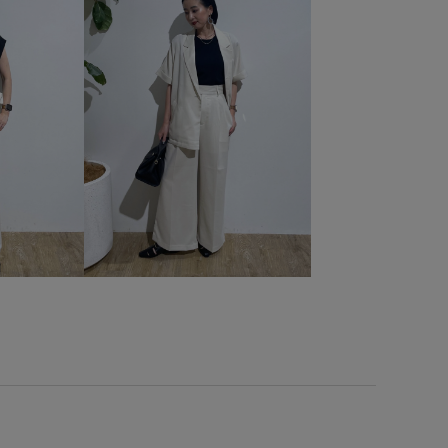
やすい
お気に入りアイテム_pickup
きれいに見える
りとした
みんながチェックしているアイテム_pickup
エコバッグ
カジュアル
カラーニット
クッション
シンプル
ジャケット
スカーフ
スラックス
対象商品
ソフトタッチ
タック
デイリーで活躍
ド
ドライ
ドライタッチ
ニット
ニット素材
ハンカチ
ビスチェ
ピンタック
フォーマル
ベルト
ベーシック
ポリエステル
マニッシュ
グスカート
ワイドパンツ
丸みのあるフォルム
反発
入園式
冷んやり
卒園式入学式
卒業式入学式
なショルダー
女性らしさ
履きやすい
幅広
抜け感