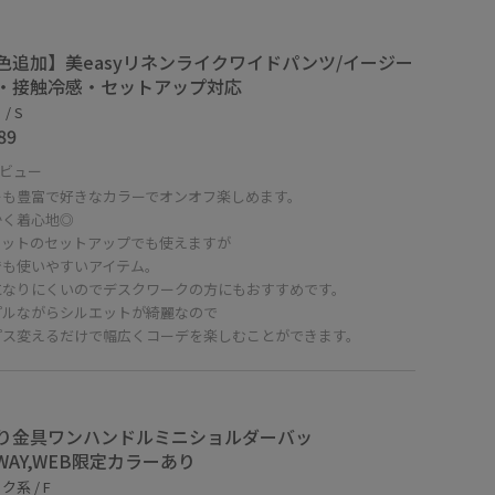
色追加】美easyリネンライクワイドパンツ/イージー
・接触冷感・セットアップ対応
/ S
89
ビュー
ーも豊富で好きなカラーでオンオフ楽しめます。
かく着心地◎
ケットのセットアップでも使えますが
でも使いやすいアイテム。
になりにくいのでデスクワークの方にもおすすめです。
プルながらシルエットが綺麗なので
プス変えるだけで幅広くコーデを楽しむことができます。
り金具ワンハンドルミニショルダーバッ
2WAY,WEB限定カラーあり
系 / F