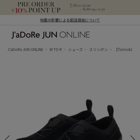
地震の影響による配送遅延について
J'aDoRe JUN ONLINE（ジャドール ジュ
ン オンライン）
J'aDoRe JUN ONLINE
M TO R
シューズ
スリッポン
【Tomo&Co for