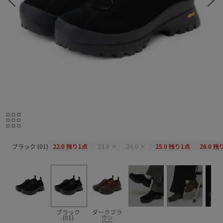
ブラック (01)
ブラック (01)
22.0
残り1点
23.0
×
24.0
×
25.0
残り1点
26.0
残
ブラック
ダークブラ
(01)
ウン
(20)