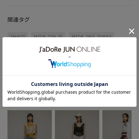
関連タグ
24AW20
MTOR_21W_TS
MTOR_24SS_TOPICS
mustbuy_shoes_womens
MU_STY25SS_4
MU_STY25SS_8
Tomo&Co
Tシャツ
インソール
もっと見る
グッズ
コラボ別注
シューズ
スニーカー
スリッポン
ボリューム感
モダン
ユニセックス対応
レザーシューズ
別注
秋冬
モデルスタイリング
立体的
都会的
Ｔシャツ