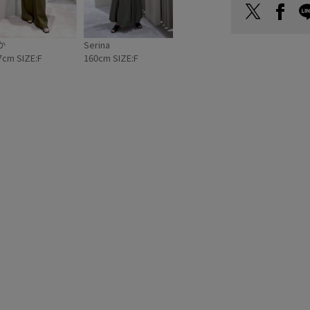
か
Serina
7cm SIZE:F
160cm SIZE:F