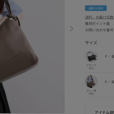
送料￥500
送料、お届け日数
獲得ポイント
お問い合わせ番号 
サイズ
F
／
ブラック
（01）
F
／
グレー系
（09）
アイテム説