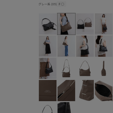
グレー系 (09)
F
○