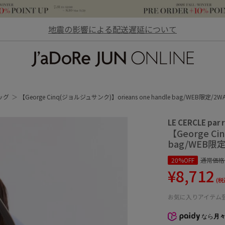
地震の影響による配送遅延について
JaDoRe JUN ONLINE
ッグ
【George Cinq(ジョルジュサンク)】orieans one handle bag/WEB限定/2W
LE CERCLE par 
【George C
bag/WEB限定
20%OFF
通常価格
¥8,712
(税
お気に入りアイテム
なら
月々