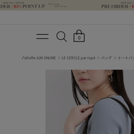
0
J'aDoRe JUN ONLINE
LE CERCLE par ropé
バッグ
トートバ