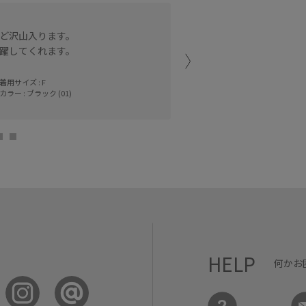
ペットボトルが縦に入るサ
ど沢山入ります。
マチもしっかりとあるので
躍してくれます。
高級感のある合皮素材なの
着用サイズ : F
神戸三田プレミア
カラー : ブラック (01)
Serina (160cm
HELP
何かお