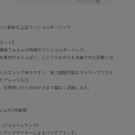
(0)
っと馴染む上品ワンショルダーバッグ
エット】
横長フォルムが特徴のワンショルダーバッグ。
な素材が大人っぽく、シンプルながらも洗練された印象に仕
シルエットで持ちやすく、長さ調整可能なストラップでスタ
たアレンジも◎
、日常使いからお出かけまで幅広く活躍します。
ジュの2色展開
nq】（ジョルジュサンク）
リア人デザイナーによるバッグブランド。