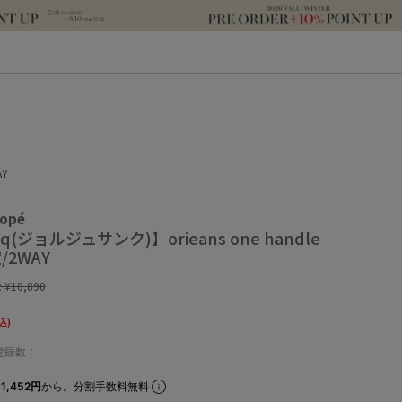
AY
ropé
inq(ジョルジュサンク)】orieans one handle
/2WAY
:
¥10,890
込)
登録数：
1,452円
から。分割手数料無料