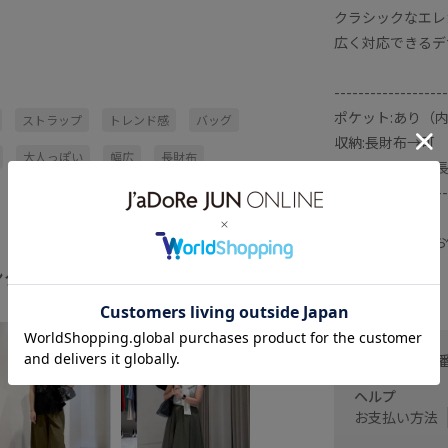
クラシックなエレ
広く対応できるデ
-------------------
ポケット:あり（内
ストラップ
トレンド感
バッグ
収納:長財布→可
大人っぽい
幅広
長財布
付属ショルダー:
-------------------
※撮影時の光、お
ます。
ング
全てみる
お問い合わせ
ヘルプ
お支払い方法