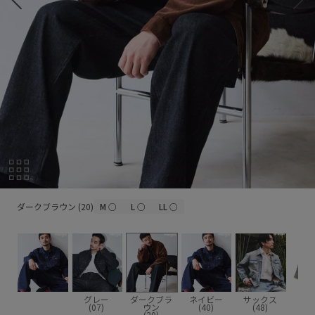
ダークブラウン (20)
ダークブラウン (20)
M
○
L
○
LL
○
グレー
ダークブラ
ネイビー
サックス
(07)
ウン
(40)
(48)
(20)