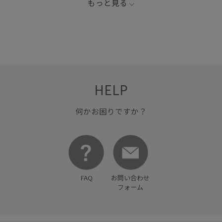
もっと見る
シャツ
ショーツ
ジャケット
ジーンズ
ストレッチ性
セットアップ
タック
デザイン性
デニムジャケット
デニムパンツ
トップス
ハンドウォーマー
パンツ
フロントジッパー
HELP
ワイドパンツ
ワンウォッシュ
伸縮性
体に馴染む
別注アイテム
快適性
愛されるシルエット
何かお困りですか？
着心地が良い
胸ポケット
FAQ
お問い合わせ
フォーム