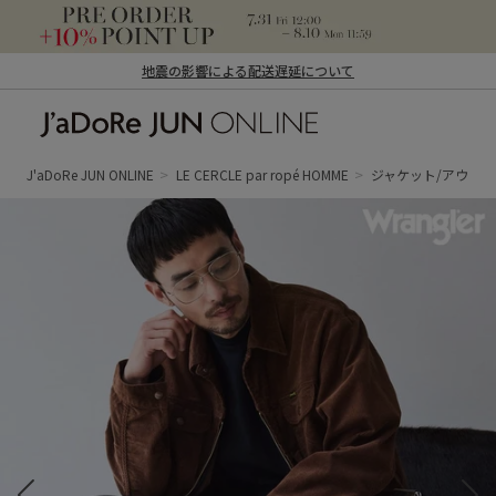
地震の影響による配送遅延について
J'aDoRe JUN ONLINE（ジャドール ジュ
ン オンライン）
J'aDoRe JUN ONLINE
LE CERCLE par ropé HOMME
ジャケット/アウタ