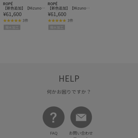
ROPÉ
ROPÉ
【新色追加】【Mizuno
【新色追加】【Mizuno
¥61,600
¥61,600
コラボ】撥水/300daysコ
コラボ】撥水/300daysコ
ントロールコート
ントロールコート
3件
3件
撥水加工
撥水加工
HELP
何かお困りですか？
FAQ
お問い合わせ