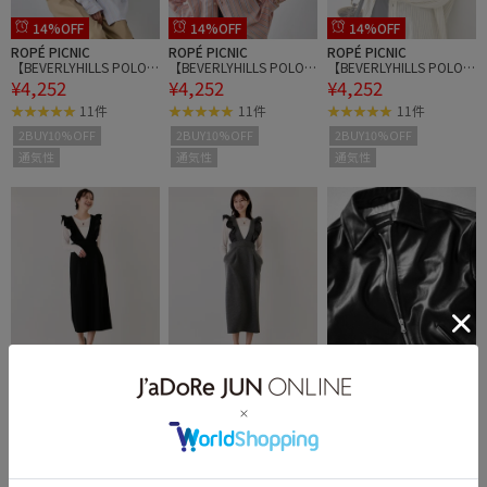
14%OFF
14%OFF
14%OFF
ROPÉ PICNIC
ROPÉ PICNIC
ROPÉ PICNIC
【BEVERLYHILLS POLO C
【BEVERLYHILLS POLO C
【BEVERLYHILLS POLO C
¥4,252
¥4,252
¥4,252
LUB・一部店舗限定】ス
LUB・一部店舗限定】ス
LUB・一部店舗限定】ス
トライプビッグシルエッ
トライプビッグシルエッ
トライプビッグシルエッ
11件
11件
11件
トシャツ
トシャツ
トシャツ
2BUY10%OFF
2BUY10%OFF
2BUY10%OFF
通気性
通気性
通気性
JAYRO
JAYRO
ADAM ET ROPÉ HOMME
フリルサスジャンスカ
フリルサスジャンスカ
ラムレザー ジップアップ
¥5,940
¥5,940
¥64,900
ブルゾン
2件
イージーケア
イージーケア