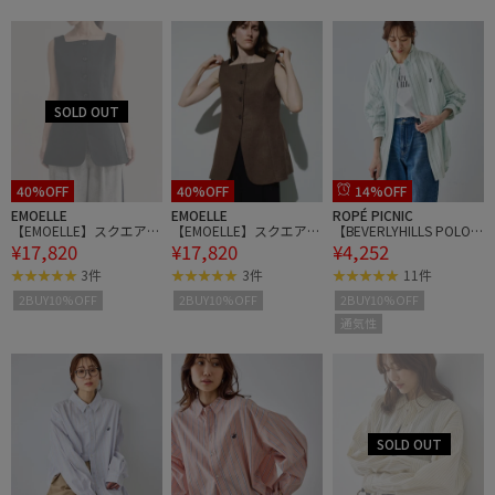
ャン/セットアップ対応
ャン/セットアップ対応
ャン/セットアップ対応
40%OFF
40%OFF
14%OFF
EMOELLE
EMOELLE
ROPÉ PICNIC
【EMOELLE】スクエアネ
【EMOELLE】スクエアネ
【BEVERLYHILLS POLO C
¥17,820
¥17,820
¥4,252
ックジレトップス
ックジレトップス
LUB・一部店舗限定】ス
トライプビッグシルエッ
3件
3件
11件
トシャツ
2BUY10%OFF
2BUY10%OFF
2BUY10%OFF
通気性