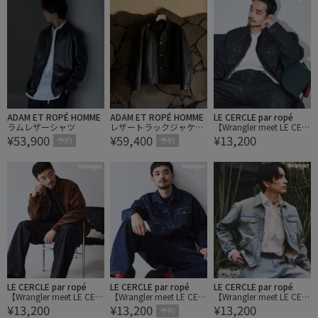
ADAM ET ROPÉ HOMME
ADAM ET ROPÉ HOMME
LE CERCLE par ropé
ラムレザーシャツ
レザートラックジャケッ
【Wrangler meet LE CER
¥53,900
¥59,400
¥13,200
ト / ADAM ET ROPE' JEA
CLE par rope】別注/Gジ
予約
予約
NS
ャン/セットアップ対応
LE CERCLE par ropé
LE CERCLE par ropé
LE CERCLE par ropé
【Wrangler meet LE CER
【Wrangler meet LE CER
【Wrangler meet LE CER
¥13,200
¥13,200
¥13,200
CLE par rope】別注/Gジ
CLE par rope】別注/Gジ
CLE par rope】別注/Gジ
予約