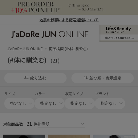
地震の影響による配送遅延について
新しいキレイと出合うために。
J'aDoRe JUN ONLINE（ジャドール ジュ
ン オンライン）
J'aDoRe JUN ONLINE
商品検索 (#体に馴染む)
(#体に馴染む)
(21)
絞り込む
並び順・表示設定
サイズ
カラー
販売タイプ
ブランド
21
対象商品数
件