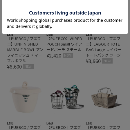
L&B
L&B
L&B
【PUEBCO / プエブ
【PUEBCO】WIRED
【PUEBCO｜プエブ
コ】UNFINISHED
POUCH Small ワイア
コ】LABOUR TOTE
MARBLE BOWL アン
ードポーチ スモール
BAG Large レイバー
¥2,420
フィニッシュド マー
トートバッグ ラージ
NEW!
¥3,960
ブルボウル
NEW!
¥6,600
NEW!
L&B
L&B
L&B
【PUEBCO / プエブ
【PUEBCO｜プエブ
【PUEBCO｜プエブ