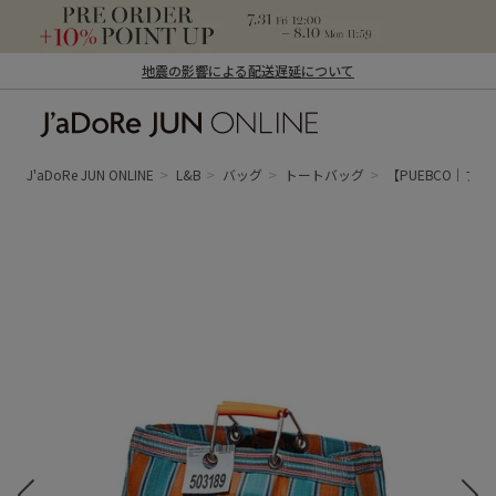
地震の影響による配送遅延について
J'aDoRe JUN ONLINE（ジャドール ジュ
ン オンライン）
J'aDoRe JUN ONLINE
L&B
バッグ
トートバッグ
【PUEBCO｜プエブコ】