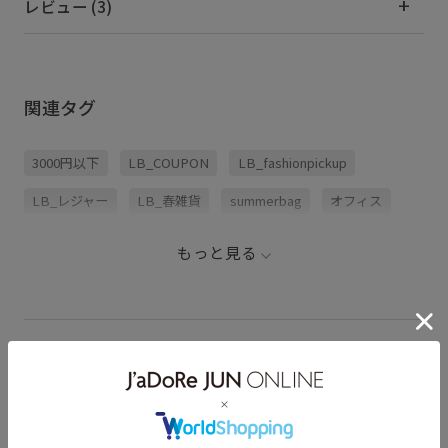
レビュー (3)
関連タグ
3000円以下
LB_COUPON
LB_fashionpickup
LB_レジャー
LB_春雑貨
summerbag
オフィス
カラフル
カラーバリエーション豊富
ストライプ柄
もっと見る
トートバッグ
バッグ
レジャー
夏バッグ
母の日ギフト
発色が良い
PUEBCO