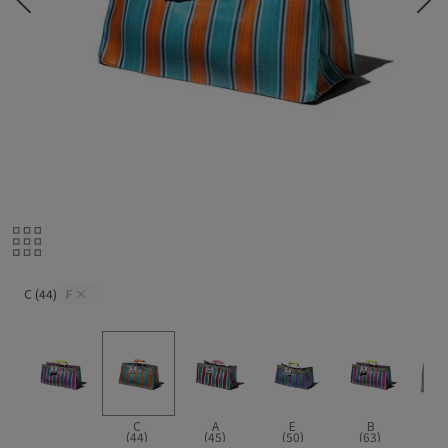
C (44)
C (44)
F
×
C
A
E
B
(44)
(45)
(50)
(63)