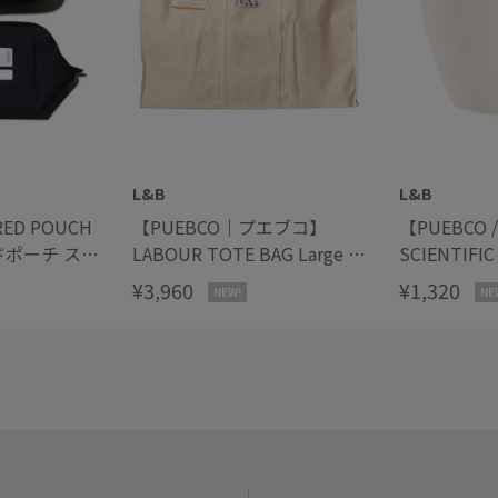
L&B
L&B
ED POUCH
【PUEBCO｜プエブコ】
【PUEBCO
LABOUR TOTE BAG Large レ
SCIENTIFI
イバートートバッグ ラージ
ンティフィ
¥3,960
¥1,320
NEW!
NE
50ml