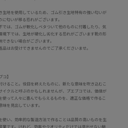
き生地を使用しているため、ゴム引き生地特有の強い匂いが
のに匂いが移る恐れがございます。
下では、ゴムが軟化しベタついて他のものに付着したり、気
環境下では、生地が硬化し劣化する恐れがございます靴の形
納できない場合がございます。
返品はお受けできませんのでご了承くださいませ。
エブコ】
付けること。役目を終えたものに、新たな意味を吹き込むこ
サイクルと呼ぶのかもしれませんが、プエブコでは、価値が
を使って人々に喜んでもらえるものを、適正な価格で作るこ
意味を見出しています。
を使い、効率的な製造方法で作ることは品質の高いものを生
産業です。けれど、効率やクオリティだけでは見出せない魅