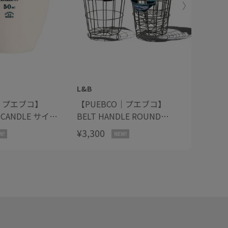
L&B
L&B
 / プエブコ】
【PUEBCO｜プエブコ】
【PUE
C CANDLE サイエ
BELT HANDLE ROUND
ACCOR
ック キャンドル
BASKET
BASKE
¥3,300
¥4,400
W!
NEW!