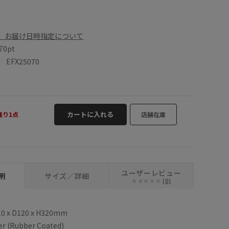
、お届け日時指定について
70pt
FX25070
カートに入れる
残り1点
店舗在庫
ユーザーレビュー
明
サイズ／詳細
(0)
210 x D120 x H320mm
ter (Rubber Coated)