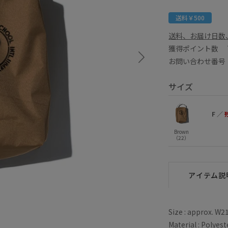
送料￥500
送料、お届け日数
獲得ポイント数
お問い合わせ番号 E
サイズ
F
／
Brown
（22）
アイテム説
Size : approx. W
Material : Polyes