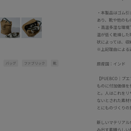
・本製品はゴム引
あり、靴や他のも
・高温多湿な環境
温が低く乾燥した
状によっては、収
※上記理由による
バッグ
ファブリック
靴
原産国：インド
【PUEBCO｜プ
ものに付加価値を
と。人はこれをリ
ないとされた素材
とにものづくりの
新しいマテリアル
み出す素晴らしい