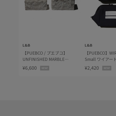
L&B
L&B
【PUEBCO / プエブコ】
【PUEBCO】WIR
UNFINISHED MARBLE
Small ワイアードポーチ ス
BOWL アンフィニッシュド
モール
¥6,600
¥2,420
NEW!
NEW!
マーブルボウル