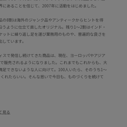
界にあることを信じて、2007年に活動をはじめました。
品の8割は海外のジャンク品やアンティークからヒントを得
沿うように仕立て直したオリジナル。残り1〜2割はインド・
ケットに繰り返し足を運び業務用のものや、普遍的な良さを
出しています。
ィスで発信し続けてきた商品は、現在、ヨーロッパやアジア
カ国で販売されるようになりました。これまでもこれからも、大
満足できないような人に向けて。100人いたら、そのうち1〜
でくれたらいい。そんな思いで今日も、ものづくりを続けて
て見る