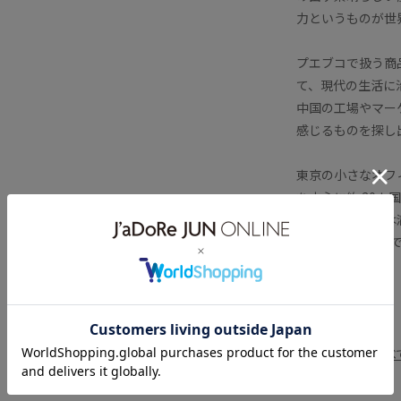
力というものが世
プエブコで扱う商
て、現代の生活に
中国の工場やマー
感じるものを探し
東京の小さなオフ
を中心に約 30
衆向けの商品では
2人ぐらいが喜ん
います。
■PUEBCOを
すべ