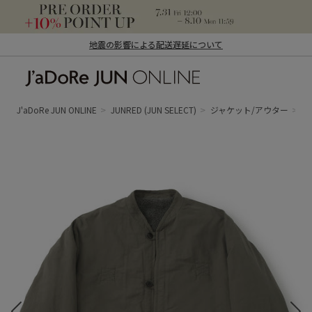
地震の影響による配送遅延について
J'aDoRe JUN ONLINE（ジャドール ジュ
ン オンライン）
J'aDoRe JUN ONLINE
JUNRED
(JUN SELECT)
ジャケット/アウター
ノ