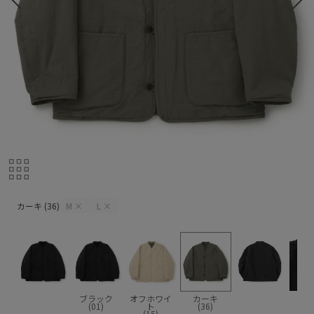
カーキ (36)
カーキ (36)
M
×
L
×
ブラック
オフホワイ
カーキ
(01)
ト
(36)
(15)