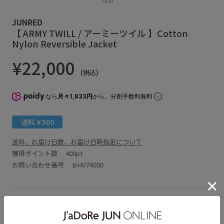
JUNRED
【 ARMY TWILL / アーミーツイル 】Cotton
Nylon Reversible Jacket
¥22,000
(税込)
なら
月々1,833円
から。分割手数料無料
送料￥500
送料、お届け日数、お届け日時指定について
獲得ポイント数
400pt
お問い合わせ番号 BHV74000
アイテム説明