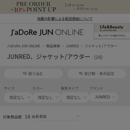
地震の影響による配送遅延について
新しいキレイと出合うために。
J'aDoRe JUN ONLINE（ジャドール ジュ
ン オンライン）
J'aDoRe JUN ONLINE
商品検索
JUNRED
ジャケット/アウター
JUNRED、ジャケット/アウター
(16)
絞り込む
並び順・表示設定
サイズ
カラー
販売タイプ
ブランド
16
対象商品数
件