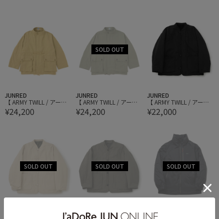
NSPORT PARKA
NSPORT PARKA
n Stand Coat
JUNRED
JUNRED
JUNRED
【 ARMY TWILL / アーミ
【 ARMY TWILL / アーミ
【 ARMY TWILL / アーミ
¥24,200
¥24,200
¥22,000
ーツイル 】Cotton Nylo
ーツイル 】Cotton Nylo
ーツイル 】Cotton Nylo
n Stand Coat
n Stand Coat
n Reversible Jacket
JUNRED
JUNRED
JUNRED