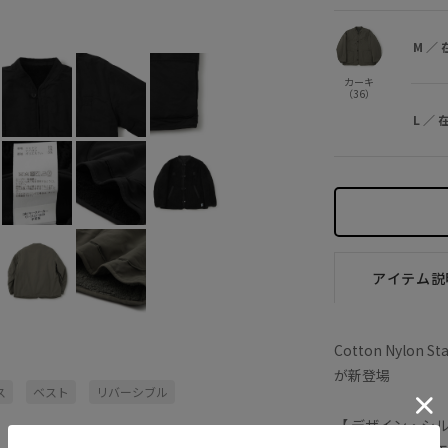
オフホワイト (15)
M
×
L
×
M
／
カーキ
（36）
L
／
アイテム説
Cotton Nyl
が新登場
ス
ベスト
リバーシブル
【 デザイン・シル