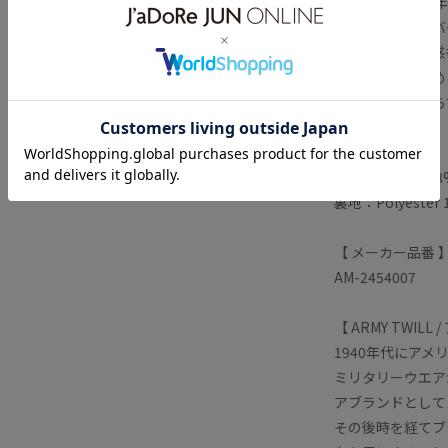
スウェーデン50
に再構築したリバ
クリーンな表面感を
なる表情を楽しめ
リバーシブルなら
【素材】
表地：Cotton 68%
裏地：Polyester 
【 メーカー品番 
AM-2454007
【 ARMY TWILL
1940年代にアメ
ミリタリーウエア
アブランドとして
その後時を経てブ