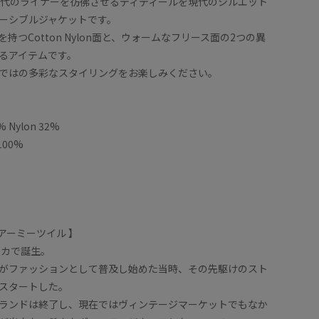
年代のライナーを彷彿させるディティールを現代のシルエット
ーシブルジャケットです。
持つCotton Nylon面と、ウォームなフリース面の2つの異
るアイテムです。
ではの多彩なスタイリングをお楽しみください。
 Nylon 32%
100%
】
 / アーミーツイル 】
リカで誕生。
がファッションとして普及し始めた当時、その先駆けのスト
スタートした。
ランドは終了し、現在ではヴィンテージマーケットでもなか