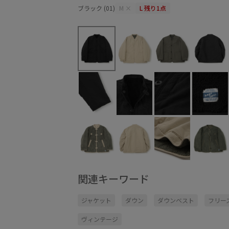
ブラック (01)
M
×
L
残り1点
関連キーワード
ジャケット
ダウン
ダウンベスト
フリー
ヴィンテージ