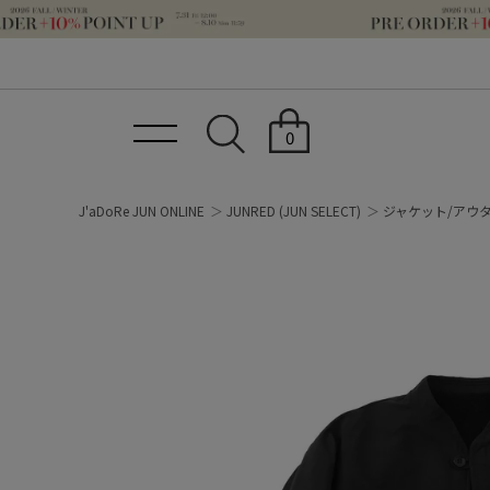
0
J'aDoRe JUN ONLINE
JUNRED
(JUN SELECT)
ジャケット/アウ