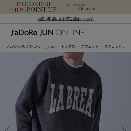
地震の影響による配送遅延について
J'aDoRe JUN ONLINE（ジャドール ジュ
ン オンライン）
J'aDoRe JUN ONLINE
j.n.r.d
トップス
スウェット
スウェットライ