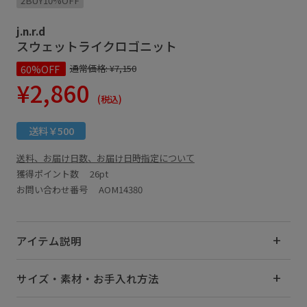
2BUY10%OFF
j.n.r.d
スウェットライクロゴニット
60%OFF
通常価格:
¥7,150
¥2,860
(税込)
送料￥500
送料、お届け日数、お届け日時指定について
獲得ポイント数
26pt
お問い合わせ番号 AOM14380
アイテム説明
サイズ・素材・お手入れ方法