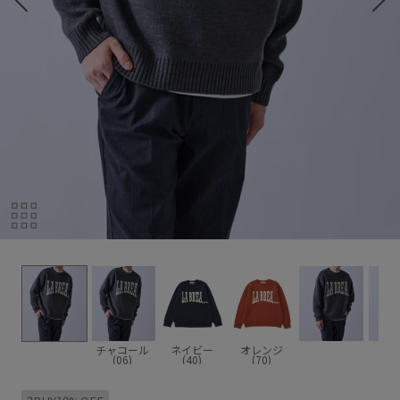
チャコール
ネイビー
オレンジ
(06)
(40)
(70)