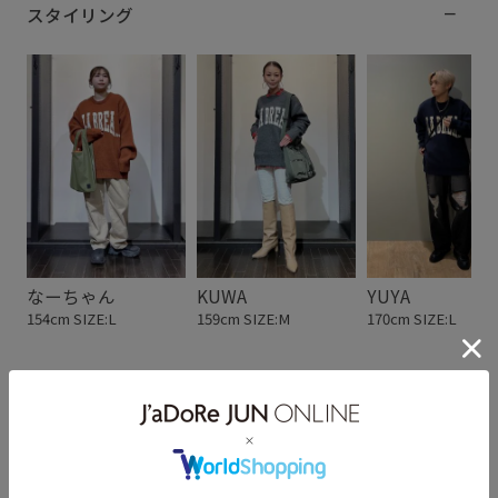
スタイリング
なーちゃん
KUWA
YUYA
154cm SIZE:L
159cm SIZE:M
170cm SIZE:L
スタッフレビュー