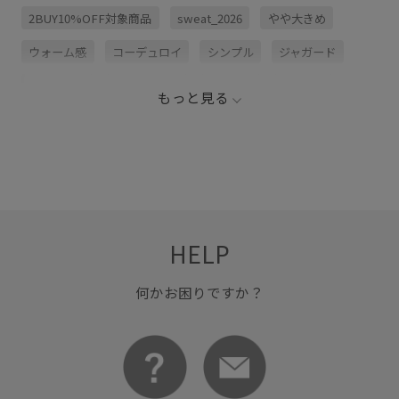
2BUY10%OFF対象商品
sweat_2026
やや大きめ
ウォーム感
コーデュロイ
シンプル
ジャガード
スウェット
スタイリング
チノパン
トレンド
もっと見る
トレンドライク
トレンド感
ニット
パンツ
プルオーバー
ボリューム感
伸縮性
毎シーズン
着やすい
HELP
何かお困りですか？