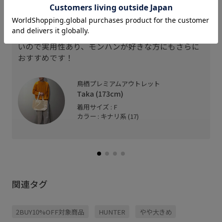
大人気のモンスターハンターとのコラボバックで
す！
ちょっとしたお出かけや、これから春のピクニック
やお花見にもってこいのアイテムです！容量も大き
いので実用性あり、モンハンが好きな方にもさらに
おすすめです！
鳥栖プレミアムアウトレット
Taka (173cm)
着用サイズ : F
カラー : キナリ系 (17)
関連タグ
2BUY10%OFF対象商品
HUNTER
やや大きめ