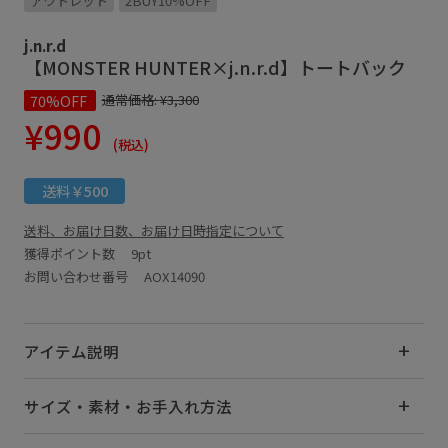
アウトレット
2BUY10%OFF
j.n.r.d
【MONSTER HUNTER×j.n.r.d】トートバック
70%OFF
通常価格:
¥3,300
¥990
(税込)
送料￥500
送料、お届け日数、お届け日時指定について
獲得ポイント数
9pt
お問い合わせ番号 AOX14090
アイテム説明
サイズ・素材・お手入れ方法