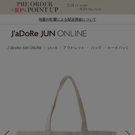
地震の影響による配送遅延について
J'aDoRe JUN ONLINE（ジャドール ジュ
ン オンライン）
J'aDoRe JUN ONLINE
j.n.r.d
アウトレット
バッグ
トートバッグ